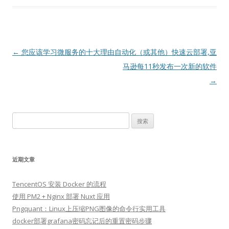
文
←
您应该学习微服务的十大理由
自动化（或其他）快速云部署,亚
章
马逊每11秒发布一次新的软件
导
→
航
搜
索：
近期文章
TencentOS 安装 Docker 的流程
使用 PM2 + Nginx 部署 Nuxt 应用
Pngquant：Linux上压缩PNG图像的命令行实用工具
docker部署grafana密码忘记后的重置密码步骤