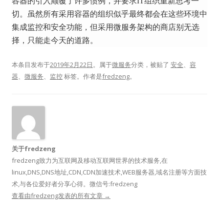
容器的引入颠覆了许多惯例，并要求IT组织重新思考一
切。
虽然所有采用容器的组织似乎最终都会在这些环境中
集成监控和安全功能，但采用微服务架构的商店别无选
择，只能走今天的道路。
本条目发布于
2019年2月22日
。属于
微服务
分类，被贴了
安全
、
容
器
、
微服务
、
监控
标签。
作者是
fredzeng
。
关于fredzeng
fredzeng致力为互联网及移动互联网世界的技术服务,在
linux,DNS,DNS地址,CDN,CDN加速技术,WEB服务器,域名注册等方面技
术,与各位爱好者分享心得。微信号:fredzeng
查看由fredzeng发表的所有文章
→