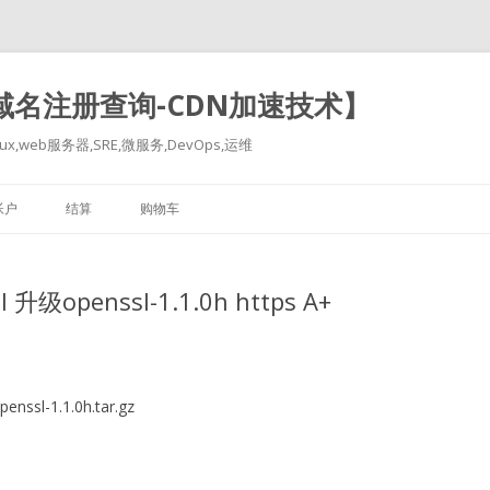
-域名注册查询-CDN加速技术】
x,web服务器,SRE,微服务,DevOps,运维
跳
至
帐户
结算
购物车
正
文
升级openssl-1.1.0h https A+
enssl-1.1.0h.tar.gz