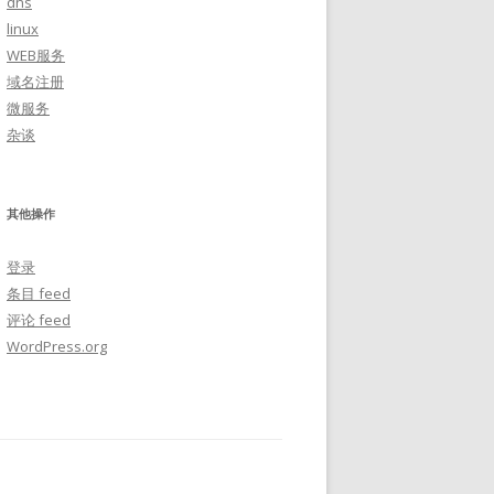
dns
linux
WEB服务
域名注册
微服务
杂谈
其他操作
登录
条目 feed
评论 feed
WordPress.org