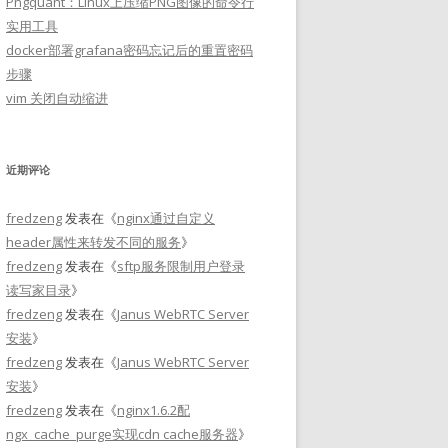
Pngquant：Linux上压缩PNG图像的命令行
实用工具
docker部署grafana密码忘记后的重置密码
步骤
vim 关闭自动缩进
近期评论
fredzeng
发表在《
nginx通过自定义
header属性来转发不同的服务
》
fredzeng
发表在《
sftp服务限制用户登录
读写家目录
》
fredzeng
发表在《
Janus WebRTC Server
安装
》
fredzeng
发表在《
Janus WebRTC Server
安装
》
fredzeng
发表在《
nginx1.6.2配
ngx_cache_purge实现cdn cache服务器
》