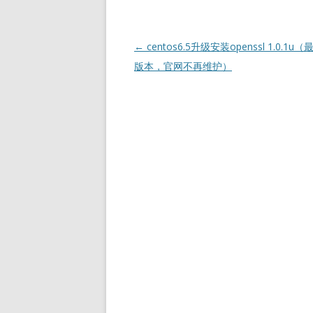
文
←
centos6.5升级安装openssl 1.0.1u
章
版本，官网不再维护）
导
航