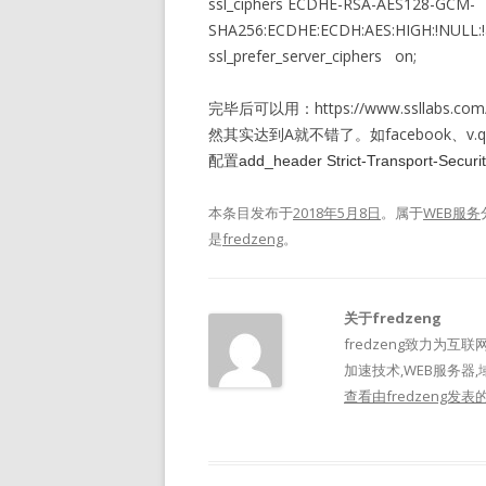
ssl_ciphers ECDHE-RSA-AES128-GCM-
SHA256:ECDHE:ECDH:AES:HIGH:!NULL:!
ssl_prefer_server_ciphers on;
完毕后可以用：https://www.ssllabs.com
然其实达到A就不错了。如facebook、v.q
配置
add_header Strict-Transpor
本条目发布于
2018年5月8日
。属于
WEB服务
是
fredzeng
。
关于fredzeng
fredzeng致力为互联
加速技术,WEB服务器,
查看由fredzeng发