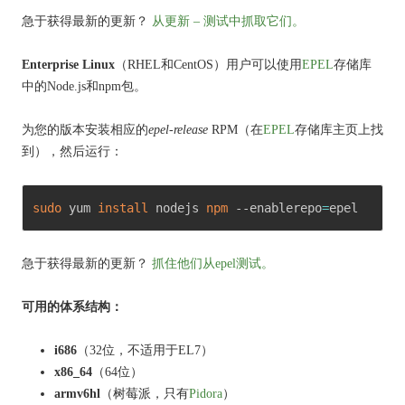
急于获得最新的更新？
从更新 – 测试中抓取它们。
Enterprise Linux
（RHEL和CentOS）用户可以使用
EPEL
存储库
中
的Node.js和npm包
。
为您的版本
安装相应的
epel-release
RPM（在
EPEL
存储库主页
上找
到
），然后运行：
sudo
 yum 
install
 nodejs 
npm
 --enablerepo
=
epel 
急于获得最新的更新？
抓住他们从epel测试。
可用的体系结构：
i686
（32位，不适用于EL7）
x86_64
（64位）
armv6hl
（树莓派，
只有
Pidora
）