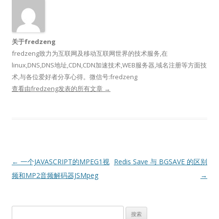
关于fredzeng
fredzeng致力为互联网及移动互联网世界的技术服务,在
linux,DNS,DNS地址,CDN,CDN加速技术,WEB服务器,域名注册等方面技
术,与各位爱好者分享心得。微信号:fredzeng
查看由fredzeng发表的所有文章
→
文
←
一个JAVASCRIPT的MPEG1视
Redis Save 与 BGSAVE 的区别
章
频和MP2音频解码器JSMpeg
→
导
航
搜