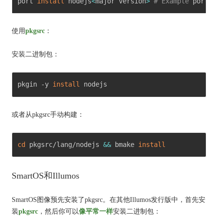
port 
install
 nodejs
<
major version
>
# Example
 port 
i
使用
pkgsrc
：
安装二进制包：
pkgin -y 
install
 nodejs 
或者从pkgsrc手动构建：
cd
 pkgsrc/lang/nodejs 
&&
 bmake 
install
SmartOS和Illumos
SmartOS图像预先安装了pkgsrc。
在其他Illumos发行版中，首先安
装
pkgsrc
，然后你可以
像平常一样
安装二进制包：