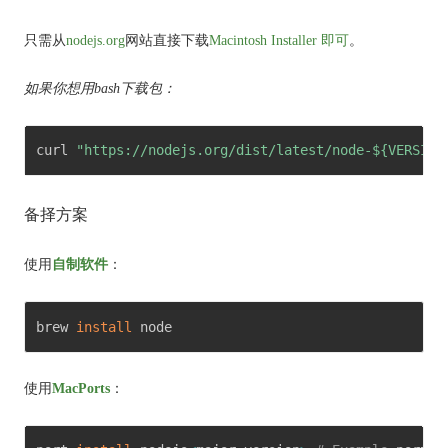
只需
从
nodejs.org
网站
直接
下载
Macintosh Installer
即可
。
如果你想用bash下载包：
curl 
"https://nodejs.org/dist/latest/node-${VERSION
备择方案
使用
自制软件
：
brew 
install
 node 
使用
MacPorts
：