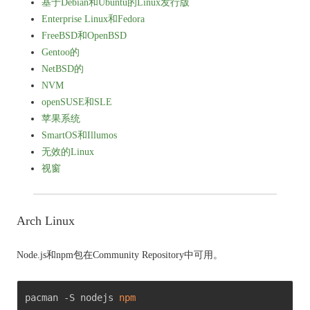
基于Debian和Ubuntu的Linux发行版
Enterprise Linux和Fedora
FreeBSD和OpenBSD
Gentoo的
NetBSD的
NVM
openSUSE和SLE
苹果系统
SmartOS和Illumos
无效的Linux
视窗
Arch Linux
Node.js和npm包在Community Repository中可用。
pacman -S nodejs 
npm