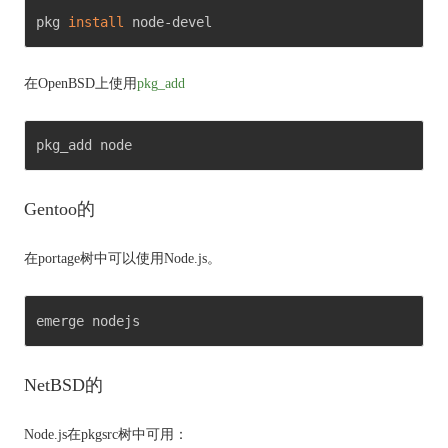
pkg 
install
 node-devel 
在OpenBSD上
使用
pkg_add
pkg_add node 
Gentoo的
在portage树中可以使用Node.js。
emerge nodejs 
NetBSD的
Node.js在pkgsrc树中可用：