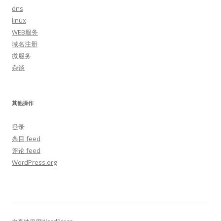
dns
linux
WEB服务
域名注册
微服务
杂谈
其他操作
登录
条目 feed
评论 feed
WordPress.org