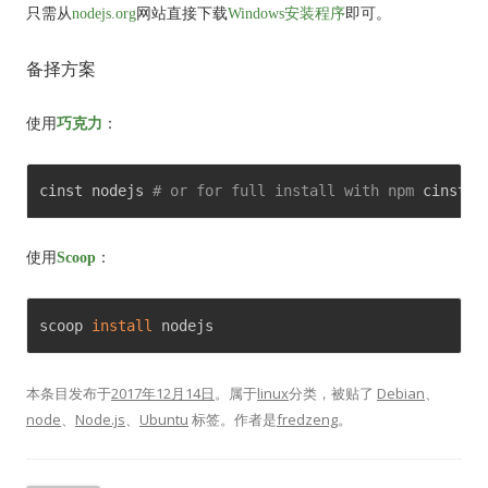
只需
从
nodejs.org
网站
直接
下载
Windows安装程序
即可
。
备择方案
使用
巧克力
：
cinst nodejs 
# or for full install with npm
 cinst n
使用
Scoop
：
scoop 
install
 nodejs
本条目发布于
2017年12月14日
。属于
linux
分类，被贴了
Debian
、
node
、
Node.js
、
Ubuntu
标签。
作者是
fredzeng
。