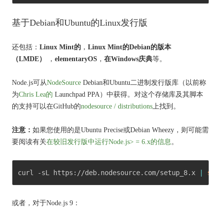
基于Debian和Ubuntu的Linux发行版
还包括：
Linux Mint的
，
Linux Mint的Debian的版本
（LMDE）
，
elementaryOS
，
在Windows庆典
等。
Node.js可从
NodeSource
Debian和Ubuntu二进制发行版库（以前称
为
Chris Lea的
Launchpad PPA）中获得。
对这个存储库及其脚本
的支持可以在GitHub的
nodesource / distributions
上找到
。
注意：
如果您使用的是Ubuntu Precise或Debian Wheezy，则可能需
要阅读有关
在较旧发行版中运行Node.js> = 6.x的信息
。
curl -sL https://deb.nodesource.com/setup_8.x 
|
sud
或者，对于Node.js 9：