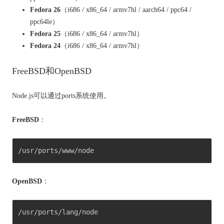
Fedora 26
（i686 / x86_64 / armv7hl / aarch64 / ppc64 /
ppc64le）
Fedora 25
（i686 / x86_64 / armv7hl）
Fedora 24
（i686 / x86_64 / armv7hl）
FreeBSD和OpenBSD
Node.js可以通过ports系统使用。
FreeBSD
：
/usr/ports/www/node 
OpenBSD
：
/usr/ports/lang/node 