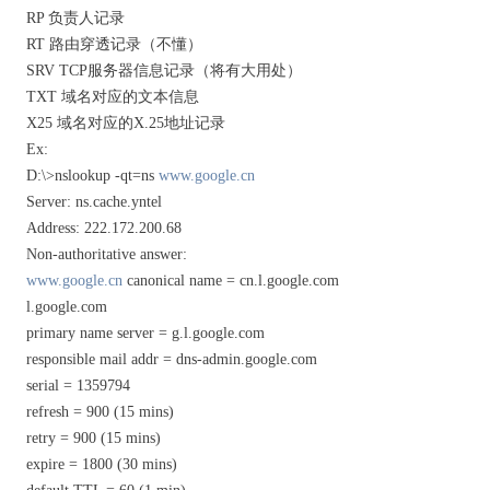
RP 负责人记录
RT 路由穿透记录（不懂）
SRV TCP服务器信息记录（将有大用处）
TXT 域名对应的文本信息
X25 域名对应的X.25地址记录
Ex:
D:\>nslookup -qt=ns
www.google.cn
Server: ns.cache.yntel
Address: 222.172.200.68
Non-authoritative answer:
www.google.cn
canonical name = cn.l.google.com
l.google.com
primary name server = g.l.google.com
responsible mail addr = dns-admin.google.com
serial = 1359794
refresh = 900 (15 mins)
retry = 900 (15 mins)
expire = 1800 (30 mins)