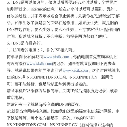
5、DNS是可以修改的。修改以后需要24-72小时以后，全世界才
能刷新过来。internic的信息一般在24小时以后可以看到。另外，
修改的过程，并不表示域名会停止解析，只要你在2边都做好了解
析。如果生效了就是新的DNS在起作用。如果没生效。就是旧的
DNS在起作用。要么生效，要么不生效。不存在2个都不起作用的
时间。所以域名解析，不会中断。前提是两边都做了解析。
6、DNS是有缓存的。
1、访问者的电脑；2、你的ISP接入商。
简单举例:比如你访问
www.xixik.com
，你的电脑首先查询本机上
有没有缓存
www.xixik.com
的记录。如果有就直接调用不再去查
寻。就是说如果你前面刚访问过
www.xixik.com
，这个时候就算电
信的DNS和NS.XINNETDNS.COM、NS.XINNET.CN（新网信
海）都不能解析。也是能够正常解析出域名的。
清除本机DNS缓存方法很简单。关闭IE然后清除历史记录，或者
重启电脑。
然后还有一个就是isp接入商的DNS的缓存。
isp就是当地网络接入商。比如我们这里的福建电信;福州网通、南
平铁通等等。每个地方都是不一样的。isp的DNS和
NS.XINNETDNS.COM、NS.XINNET.CN（新网信海）这样的