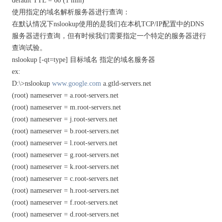
default TTL = 60 (1 min)
使用指定的域名解析服务器进行查询：
在默认情况下nslookup使用的是我们在本机TCP/IP配置中的DNS
服务器进行查询，但有时候我们需要指定一个特定的服务器进行
查询试验。
nslookup [-qt=type] 目标域名 指定的域名服务器
ex:
D:\>nslookup
www.google.com
a.gtld-servers.net
(root) nameserver = a.root-servers.net
(root) nameserver = m.root-servers.net
(root) nameserver = j.root-servers.net
(root) nameserver = b.root-servers.net
(root) nameserver = l.root-servers.net
(root) nameserver = g.root-servers.net
(root) nameserver = k.root-servers.net
(root) nameserver = c.root-servers.net
(root) nameserver = h.root-servers.net
(root) nameserver = f.root-servers.net
(root) nameserver = d.root-servers.net