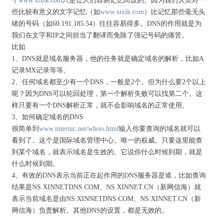
个
www.xixik.com
只是让人们容易记忆而设的。因为我们人类对一
些比较有意义的文字记忆（如
www.xixik.com
）比记忆那些毫无头
绪的号码（如60.191.185.54）往往容易得多。DNS的作用就是为
我们在文字和IP之间担当了翻译而免除了强记号码的痛苦。
比如
1、DNS就是域名服务器，他的任务就是确定域名的解析，比如A
记录MX记录等等。
2、任何域名都至少有一个DNS，一般是2个。但为什么要2个以上
呢？因为DNS可以轮回处理，第一个解析失败可以找第二个。这
样只要有一个DNS解析正常，就不会影响域名的正常使用。
3、如何确定域名的DNS
很简单到
www.internic.net/whois.html
输入你要查询的域名就可以
看到了。这个是国际域名管理中心。唯一的权威。只要这里能查
到某个域名，就表示域名是生效的。它说你什么时候到期，就是
什么时候到期。
4、有效的DNS表示当前正在起作用的DNS服务器是谁，比如查询
结果是NS.XINNETDNS.COM、NS.XINNET.CN（新网信海）就
表示当前域名是由NS.XINNETDNS.COM、NS.XINNET.CN（新
网信海）负责解析。其他DNS的设置，都是无效的。