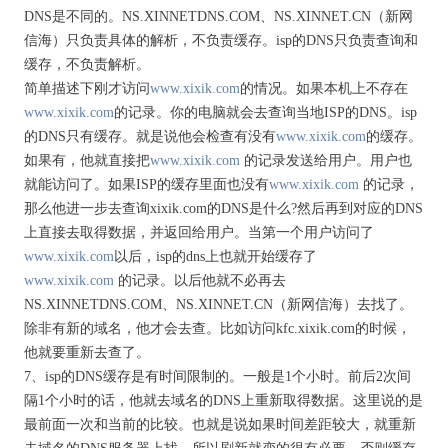
DNS是不同的。NS.XINNETDNS.COM、NS.XINNET.CN（新网
信海）只负责具体的解析，不负责缓存。isp的DNS只负责查询和
缓存，不负责解析。
简单描述下刚才访问
www.xixik.com
的情况。如果本机上不存在
www.xixik.com
的记录。你的电脑就会去查询当地ISP的DNS。isp
的DNS只有缓存。就是说他会检查有没有
www.xixik.com
的缓存。
如果有，他就直接把
www.xixik.com
的记录发送给用户。用户也
就能访问了。如果ISP的缓存里面也没有
www.xixik.com
的记录，
那么他进一步去查询xixik.com的DNS是什么?然后再到对应的DNS
上直接去取得数据，并返回给用户。当第一个用户访问了
www.xixik.com
以后，isp的dns上也就开始缓存了
www.xixik.com
的记录。以后他就不必再去
NS.XINNETDNS.COM、NS.XINNET.CN（新网信海）去找了。
除非有新的域名，他才会去查。比如访问kfc.xixik.com的时候，
他就要重新去查了。
7、isp的DNS缓存是有时间限制的。一般是1个小时。前后2次间
隔1个小时的话，他就去域名的DNS上重新取得数据。这里说的是
最前面一次和当前的比较。也就是说如果时间差距较大，就重新