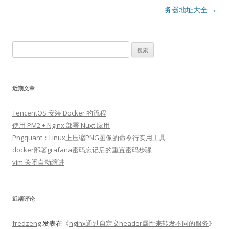
导
务器地址大全
→
航
搜
索：
近期文章
TencentOS 安装 Docker 的流程
使用 PM2 + Nginx 部署 Nuxt 应用
Pngquant：Linux上压缩PNG图像的命令行实用工具
docker部署grafana密码忘记后的重置密码步骤
vim 关闭自动缩进
近期评论
fredzeng
发表在《
nginx通过自定义header属性来转发不同的服务
》