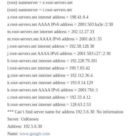
(root) nameserver = e.root-servers.net
(root) nameserver = i.root-servers.net
a.root-servers.net internet address = 198.41.0.4
a.root-servers.net AAAA IPv6 address = 2001:503:ba3e::2:30
m.root-servers.net internet address = 202.12.27.33
m.root-servers.net AAAA IPv6 address = 2001:dc3::35
j.root-servers.net internet address = 192.58.128.30
j.root-servers.net AAAA IPv6 address = 2001:503:c27::2:30
b.root-servers.net internet address = 192.228.79.201
l.root-servers.net internet address = 199.7.83.42
g.root-servers.net internet address = 192.112.36.4
k.root-servers.net internet address = 193.0.14.129
k.root-servers.net AAAA IPv6 address = 2001:7fd::1
c.root-servers.net internet address = 192.33.4.12
h.root-servers.net internet address = 128.63.2.53
*** Can’t find server name for address 192.5.6.30: No information
Server: UnKnown
Address: 192.5.6.30
Name:
www.google.com