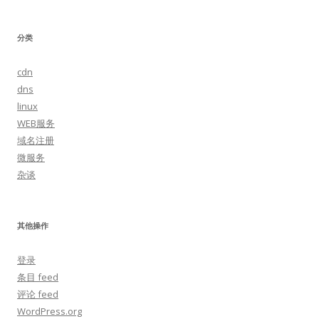
分类
cdn
dns
linux
WEB服务
域名注册
微服务
杂谈
其他操作
登录
条目 feed
评论 feed
WordPress.org