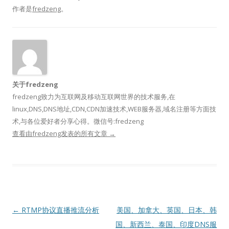
作者是
fredzeng
。
关于fredzeng
fredzeng致力为互联网及移动互联网世界的技术服务,在
linux,DNS,DNS地址,CDN,CDN加速技术,WEB服务器,域名注册等方面技
术,与各位爱好者分享心得。微信号:fredzeng
查看由fredzeng发表的所有文章
→
文
←
RTMP协议直播推流分析
美国、加拿大、英国、日本、韩
章
国、新西兰、泰国、印度DNS服