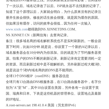
去域名的DNS服务器上找。所以刷新就变的很有必要，否则缓存
了一次以后。域名记录改了以后。ISP就永远不去找新的记录了。
知道了这个原理以后，大家就会明白，为什么原来没有的记录注
册并生效会很快。修改的话生效会很慢。就是因为缓存的原因。
但如果没有缓存，访问的效率会很低，因为任何一次输入
www.xixik.com
都得跑到NS.XINNETDNS.COM、
NS.XINNET.CN（新网信海）去查询记录。
备注：很多域名商的域名解析系统也不是实时刷新的。一般会设
置下时间，比如10分钟.就是说，你设置了一个新的A记录以后，
域名服务器会在10分钟内为你添加。目的就是为了节约服务器资
源。怕客户的DNS不断的刷新记录。刷新记录肯定需要消耗一定
的资源。而且刷新过程中是不能解析的。另外刷新过程大概5秒。
就是说这个5秒内域名商的的DNS是不能用的。
全球13个DNS根IP（rootDNS）服务器信息
全球只有13台路由DNS根服务器，在13台路由服务器中，名字分
别为“A”至“M”，其中10台设置在美国，另外各有一台设置于英
国、瑞典和日本。下表是这些机器的管理单位、设置地点及最新
的IP地址。
A.root-servers.net 198.41.0.4 美国（另支持IPv6）