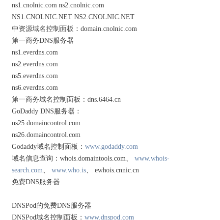
ns1.cnolnic.com ns2.cnolnic.com
NS1.CNOLNIC.NET NS2.CNOLNIC.NET
中资源域名控制面板：domain.cnolnic.com
第一商务DNS服务器
ns1.everdns.com
ns2.everdns.com
ns5.everdns.com
ns6.everdns.com
第一商务域名控制面板：dns.6464.cn
GoDaddy DNS服务器：
ns25.domaincontrol.com
ns26.domaincontrol.com
Godaddy域名控制面板：
www.godaddy.com
域名信息查询：whois.domaintools.com、
www.whois-
search.com
、
www.who.is
、 ewhois.cnnic.cn
免费DNS服务器
DNSPod的免费DNS服务器
DNSPod域名控制面板：
www.dnspod.com