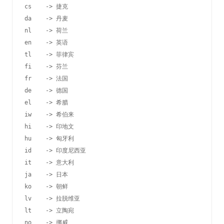
cs    -> 捷克

da    -> 丹麦

nl    -> 荷兰

en    -> 英语

tl    -> 菲律宾

fi    -> 芬兰

fr    -> 法国

de    -> 德国

el    -> 希腊

iw    -> 希伯来

hi    -> 印地文

hu    -> 匈牙利

id    -> 印度尼西亚

it    -> 意大利

ja    -> 日本

ko    -> 朝鲜

lv    -> 拉脱维亚

lt    -> 立陶宛

no    -> 挪威
