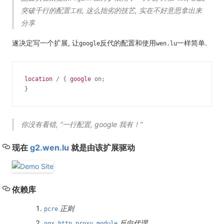
突破千行的配置
, 这么拙劣的技艺, 实在不好意思拿出来
工程
分享
遂决定写一个扩展, 让
反代的配置和使用
一样简单.
google
wen.lu
location
/ 
{ 
google
 on;

}
你没有看错, “一行配置, google 我有！”
现在
g2.wen.lu
就是由该扩展驱动
依赖库
正则
pcre
反向代理
ngx_http_proxy_module