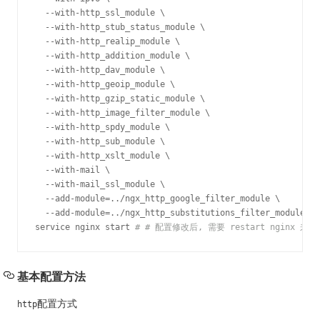
  --with-http_ssl_module \

  --with-http_stub_status_module \

  --with-http_realip_module \

  --with-http_addition_module \

  --with-http_dav_module \

  --with-http_geoip_module \

  --with-http_gzip_static_module \

  --with-http_image_filter_module \

  --with-http_spdy_module \

  --with-http_sub_module \

  --with-http_xslt_module \

  --with-mail \

  --with-mail_ssl_module \

  --add-module=../ngx_http_google_filter_module \

  --add-module=../ngx_http_substitutions_filter_module 
#
service nginx start 
#
# 配置修改后, 需要 restart nginx 来
基本配置方法
配置方式
http