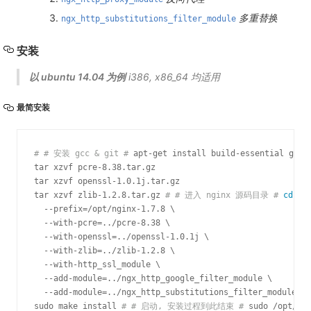
多重替换
ngx_http_substitutions_filter_module
安装
以 ubuntu 14.04 为例
i386, x86_64 均适用
最简安装
#
# 安装 gcc & git
#
 apt-get install build-essential git 
tar xzvf pcre-8.38.tar.gz

tar xzvf openssl-1.0.1j.tar.gz

tar xzvf zlib-1.2.8.tar.gz 
#
# 进入 nginx 源码目录
#
cd
 ng
  --prefix=/opt/nginx-1.7.8 \

  --with-pcre=../pcre-8.38 \

  --with-openssl=../openssl-1.0.1j \

  --with-zlib=../zlib-1.2.8 \

  --with-http_ssl_module \

  --add-module=../ngx_http_google_filter_module \

  --add-module=../ngx_http_substitutions_filter_module 
#
sudo make install 
#
# 启动, 安装过程到此结束
#
 sudo /opt/ng