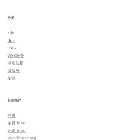
分类
cdn
dns
linux
WEB服务
域名注册
微服务
杂谈
其他操作
登录
条目 feed
评论 feed
WordPress.org