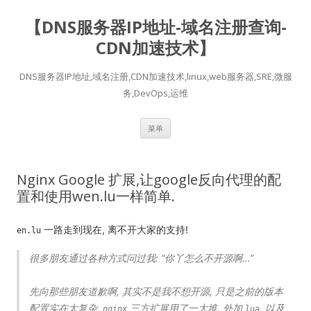
【DNS服务器IP地址-域名注册查询-
CDN加速技术】
DNS服务器IP地址,域名注册,CDN加速技术,linux,web服务器,SRE,微服
务,DevOps,运维
跳
菜单
至
正
文
Nginx Google 扩展,让google反向代理的配
置和使用wen.lu一样简单.
一路走到现在, 离不开大家的支持!
en.lu
很多朋友通过各种方式问过我: “你丫怎么不开源啊…”
先向那些朋友道歉啊, 其实不是我不想开源, 只是之前的版本
配置实在太复杂.
三方扩展用了一大堆, 外加
, 以及
nginx
lua