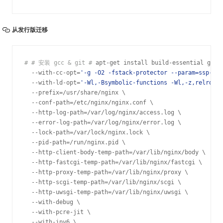
从发行版迁移
#
# 安装 gcc & git
#
 apt-get install build-essential git 
  --with-cc-opt=
'
-g -O2 -fstack-protector --param=ssp-buf
  --with-ld-opt=
'
-Wl,-Bsymbolic-functions -Wl,-z,relro
'
 \

  --prefix=/usr/share/nginx \

  --conf-path=/etc/nginx/nginx.conf \

  --http-log-path=/var/log/nginx/access.log \

  --error-log-path=/var/log/nginx/error.log \

  --lock-path=/var/lock/nginx.lock \

  --pid-path=/run/nginx.pid \

  --http-client-body-temp-path=/var/lib/nginx/body \

  --http-fastcgi-temp-path=/var/lib/nginx/fastcgi \

  --http-proxy-temp-path=/var/lib/nginx/proxy \

  --http-scgi-temp-path=/var/lib/nginx/scgi \

  --http-uwsgi-temp-path=/var/lib/nginx/uwsgi \

  --with-debug \

  --with-pcre-jit \

  --with-ipv6 \
