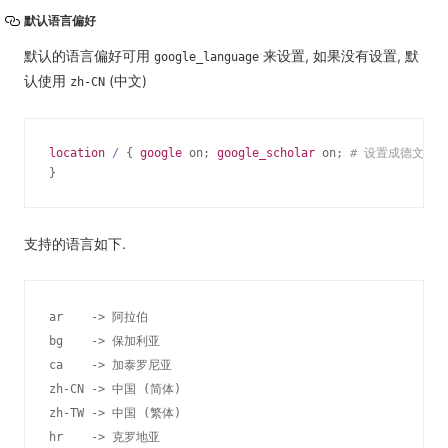
默认语言偏好
默认的语言偏好可用
来设置, 如果没有设置, 默
google_language
认使用
(中文)
zh-CN
location
/ 
{ 
google
 on; 
google_scholar
 on; 
# 设置成德文
go
}
支持的语言如下.
ar    -> 阿拉伯

bg    -> 保加利亚

ca    -> 加泰罗尼亚

zh-CN -> 中国 (简体)

zh-TW -> 中国 (繁体)

hr    -> 克罗地亚
