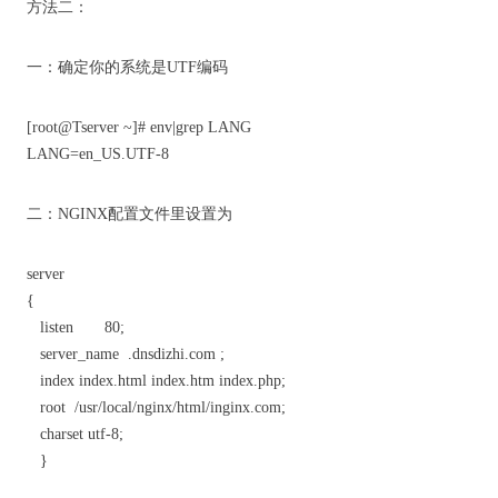
方法二：
一：确定你的系统是UTF编码
[root@Tserver ~]# env|grep LANG
LANG=en_US.UTF-8
二：NGINX配置文件里设置为
server
{
listen 80;
server_name .dnsdizhi.com ;
index index.html index.htm index.php;
root /usr/local/nginx/html/inginx.com;
charset utf-8;
}