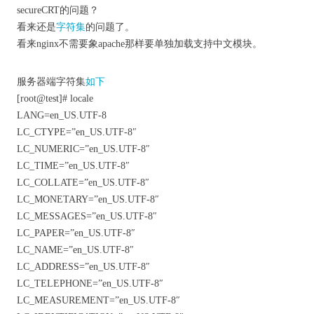
secureCRT的问题？
看来还是
字符集
的问题了。
看来nginx不需要象apache那样要单独加载支持中文模块。
服务器端字符集
如下
[root@test]# locale
LANG=en_US.UTF-8
LC_CTYPE=”en_US.UTF-8″
LC_NUMERIC=”en_US.UTF-8″
LC_TIME=”en_US.UTF-8″
LC_COLLATE=”en_US.UTF-8″
LC_MONETARY=”en_US.UTF-8″
LC_MESSAGES=”en_US.UTF-8″
LC_PAPER=”en_US.UTF-8″
LC_NAME=”en_US.UTF-8″
LC_ADDRESS=”en_US.UTF-8″
LC_TELEPHONE=”en_US.UTF-8″
LC_MEASUREMENT=”en_US.UTF-8″