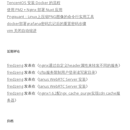
TencentOS 安装 Docker 的流程
使用 PM2 + Nginx 部署 Nuxt 应用
Pngquant：Linux上压缩PNG图像的命令行实用工具
docker部署grafana密码忘记后的重置密码步骤
vim 关闭自动缩进
近期评论
fredzeng
发表在《
nginx通过自定义header属性来转发不同的服务
》
fredzeng
发表在《
sftp服务限制用户登录读写家目录
》
fredzeng
发表在《
Janus WebRTC Server 安装
》
fredzeng
发表在《
Janus WebRTC Server 安装
》
fredzeng
发表在《
nginx1.6.2配ngx_cache_purge实现cdn cache服
务器
》
归档