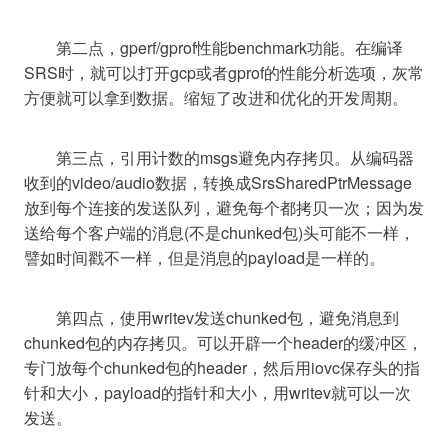
	第二点，gperf/gprof性能benchmark功能。在编译
SRS时，就可以打开gcp或者gprof的性能分析选项，灰常
	第三点，引用计数的msgs避免内存拷贝。从编码器
收到的video/audio数据，转换成SrsSharedPtrMessage
放到每个连接的发送队列，避免每个都拷贝一次；因为发
送给每个客户端的消息(不是chunked包)头可能不一样，
	第四点，使用writev发送chunked包，避免消息到
chunked包的内存拷贝。可以开辟一个header的缓冲区，
专门放每个chunked包的header，然后用iovc保存头的指
针和大小，payload的指针和大小，用writev就可以一次