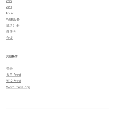
cdn
dns
linux
WEB服务
域名注册
微服务
杂谈
其他操作
登录
条目 feed
评论 feed
WordPress.org