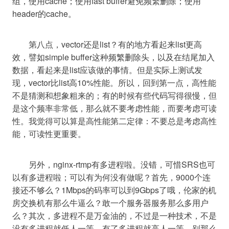
组，使用cache；使用fast buffer避免频繁删除；使用
	第八点，vector还是list？有的地方看起来list更高
效，譬如simple buffer这种频繁删除头，以及在结尾加入
数据，看起来是list应该做的事情。但是实际上测试发
现，vector比list高10%性能。所以，回到第一点，高性能
不是猜测和想象粗来的；有的时候有些代码写得很慢，但
是这个频率非常低，那么就不要考虑性能，而要考虑可读
性。我觉得可以算是高性能第二定律：不要总是考虑高性
	另外，nginx-rtmp有多进程啦。没错，可惜SRS也可
以有多进程啦；可以有为何没有做呢？首先，9000个连
接还不够么？1Mbps的码率可以到9Gbps了哦，伦家的机
房交换机有那么牛逼么？敢一个服务器服务那么多用户
么？其次，多进程不是万金油的，不过是一种技术，不是
没有多进程就低人一等，有了多进程就高人一等，别那么