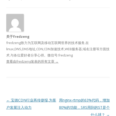
关于fredzeng
fredzeng致力为互联网及移动互联网世界的技术服务,在
linux,DNS,DNS地址,CDN,CDN加速技术,WEB服务器,域名注册等方面技
术,与各位爱好者分享心得。微信号:fredzeng
查看由fredzeng发表的所有文章
→
文
←
宝德CDN行业再传捷报,为客
用nginx-rtmp的63%代码，增加
章
户发展注入动力
80%的功能，SRS用到的ST是个
导
什么球？
→