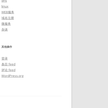
dns
linux
WEB服务
域名注册
微服务
杂谈
其他操作
登录
条目 feed
评论 feed
WordPress.org