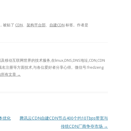
，被贴了
CDN
、
架构平台部
、
自建CDN
标签。
作者是
网及移动互联网世界的技术服务,在linux,DNS,DNS地址,CDN,CDN
域名注册等方面技术,与各位爱好者分享心得。微信号:fredzeng
表的所有文章
→
成本优化
腾讯云CDN自建CDN节点400个约10Tbps带宽与
传统CDN厂商争夺市场
→