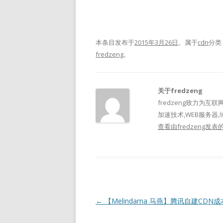
本条目发布于
2015年3月26日
。属于
cdn
分类
fredzeng
。
关于fredzeng
fredzeng致力为互联
加速技术,WEB服务器,
查看由fredzeng发
文
←
【Melindama 马燕】腾讯自建CDN
章