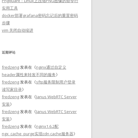
Pngquant：Linux上压缩PNG图像的命令行
实用工具
docker部署grafana密码忘记后的重置密码
步骤
vim 关闭自动缩进
近期评论
fredzeng
发表在《
nginx通过自定义
header属性来转发不同的服务
》
fredzeng
发表在《
sftp服务限制用户登录
读写家目录
》
fredzeng
发表在《
Janus WebRTC Server
安装
》
fredzeng
发表在《
Janus WebRTC Server
安装
》
fredzeng
发表在《
nginx1.6.2配
ngx_cache_purge实现cdn cache服务器
》