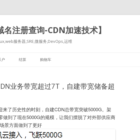
-域名注册查询-CDN加速技术】
x,web服务器,SRE,微服务,DevOps,运维
跳
至
帐户
结算
购物车
正
文
CDN业务带宽超过7T，自建带宽储备超
迎来了历史性的时刻，自建CDN总带宽突破5000G。架
零做到了现在5000G的规模，让我们摆脱了对外部供应商
场景方面做到了更好