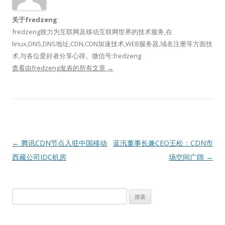
关于fredzeng
fredzeng致力为互联网及移动互联网世界的技术服务,在
linux,DNS,DNS地址,CDN,CDN加速技术,WEB服务器,域名注册等方面技
术,与各位爱好者分享心得。微信号:fredzeng
查看由fredzeng发表的所有文章
→
文
←
腾讯CDN节点入驻中国移动
蓝汛董事长兼CEO王松：CDN市
章
西藏公司IDC机房
场空间广阔
→
导
航
搜
索：