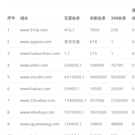
序号
域名
百度收录
谷歌收录
360收录
1
www.91lai.com
416,1
7950
259
0
2
www.qqqnm.com
查询失败
618
1
0
3
www.haitaoshen.com
1,1
215
1
0
4
www.yifen.com
206000,1
168000
76700
0
5
www.smzdm.com
4310000,1
3460000
905000
0
6
www.haitao.com
53900,1
19500
26200
0
7
www.55haitao.com
17400000,1
357000
2530000
0
8
www.letsebuy.com
3370000,1
3920000
1830000
0
9
www.iguanwang.com
126000,1
74800
48800
0