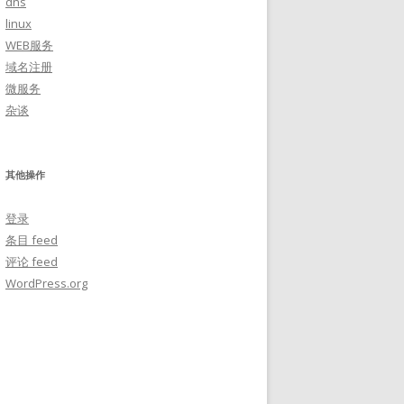
dns
linux
WEB服务
域名注册
微服务
杂谈
其他操作
登录
条目 feed
评论 feed
WordPress.org