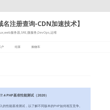
-域名注册查询-CDN加速技术】
x,web服务器,SRE,微服务,DevOps,运维
跳
至
帐户
结算
购物车
正
文
3和7.4 PHP基准性能测试（2020）
入的性能基准测试，以了解不同版本的PHP如何相互竞争。