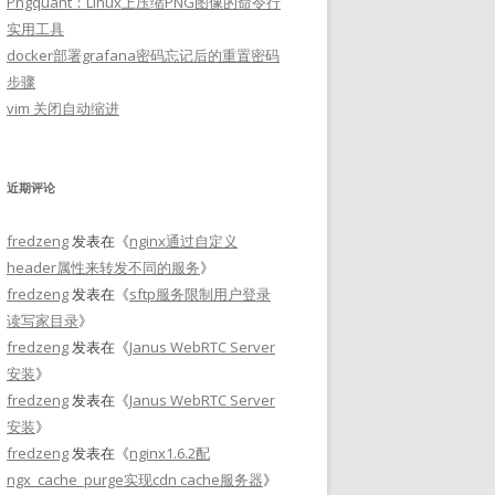
Pngquant：Linux上压缩PNG图像的命令行
实用工具
docker部署grafana密码忘记后的重置密码
步骤
vim 关闭自动缩进
近期评论
fredzeng
发表在《
nginx通过自定义
header属性来转发不同的服务
》
fredzeng
发表在《
sftp服务限制用户登录
读写家目录
》
fredzeng
发表在《
Janus WebRTC Server
安装
》
fredzeng
发表在《
Janus WebRTC Server
安装
》
fredzeng
发表在《
nginx1.6.2配
ngx_cache_purge实现cdn cache服务器
》