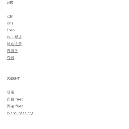
分类
cdn
dns
linux
WEB服务
域名注册
微服务
杂谈
其他操作
登录
条目 feed
评论 feed
WordPress.org