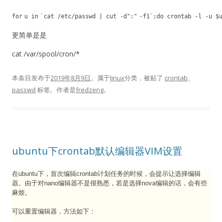
for
u
in
`cat
/
etc
/
passwd | cut
-
d
":"
-
f1`;do crontab
-
l
-
u $
更简单是是
cat /var/spool/cron/*
本条目发布于
2019年8月9日
。属于
linux
分类，被贴了
crontab
、
passwd
标签。
作者是
fredzeng
。
ubuntu下crontab默认编辑器VIM设置
在ubuntu下，首次编辑crontab计划任务的时候，会提示让选择编辑
器。由于对nano编辑器不是很熟悉，若是选择nova编辑的话，会有些
麻烦。
可以重置编辑器，方法如下：