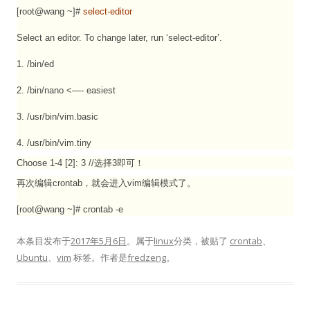
[root@wang ~]#
select-editor
Select an editor. To change later, run ‘select-editor’.
1. /bin/ed
2. /bin/nano <—- easiest
3. /usr/bin/vim.basic
4. /usr/bin/vim.tiny
Choose 1-4 [2]: 3 //选择3即可！
再次编辑crontab，就会进入vim编辑模式了。
[root@wang ~]# crontab -e
本条目发布于
2017年5月6日
。属于
linux
分类，被贴了
crontab
、
Ubuntu
、
vim
标签。
作者是
fredzeng
。