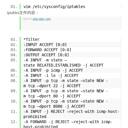
vim /etc/sysconfig/iptables
iptables文件内容：
[plain]
view plain
copy
*filter
:INPUT ACCEPT [0:0]
:FORWARD ACCEPT [0:0]
:OUTPUT ACCEPT [0:0]
-A INPUT -m state –
state RELATED,ESTABLISHED -j ACCEPT
-A INPUT -p icmp -j ACCEPT
-A INPUT -i lo -j ACCEPT
-A INPUT -p tcp -m state –state NEW -
m tcp –dport 22 -j ACCEPT
-A INPUT -p tcp -m state –state NEW -
m tcp –dport 80 -j ACCEPT
-A INPUT -p tcp -m state –state NEW -
m tcp –dport 8080 -j ACCEPT
-A INPUT -j REJECT –reject-with icmp-host-
prohibited
-A FORWARD -j REJECT –reject-with icmp-
host-prohibited