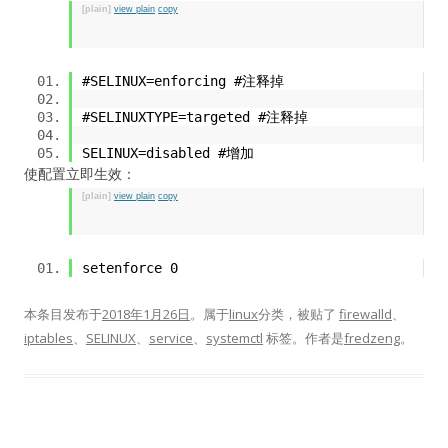
[plain]
view plain
copy
#SELINUX=enforcing #注释掉
#SELINUXTYPE=targeted #注释掉
SELINUX=disabled #增加
使配置立即生效：
[plain]
view plain
copy
setenforce 0
本条目发布于
2018年1月26日
。属于
linux
分类，被贴了
firewalld
、
iptables
、
SELINUX
、
service
、
systemctl
标签。
作者是
fredzeng
。