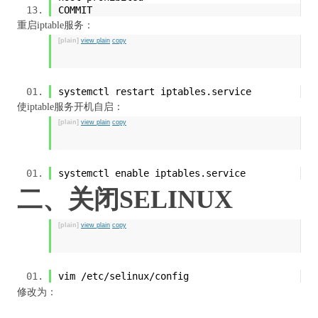
COMMIT
重启iptable服务：
[plain]
view plain
copy
systemctl restart iptables.service
使iptable服务开机自启：
[plain]
view plain
copy
systemctl enable iptables.service
二、关闭SELINUX
[plain]
view plain
copy
vim /etc/selinux/config
修改为：