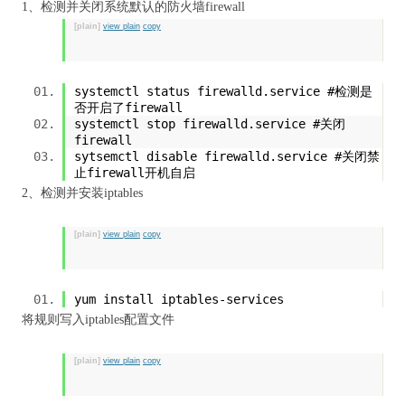
1、检测并关闭系统默认的防火墙firewall
[plain]
view plain
copy
systemctl status firewalld.service #检测是
否开启了firewall
systemctl stop firewalld.service #关闭
firewall
sytsemctl disable firewalld.service #关闭禁
止firewall开机自启
2、检测并安装iptables
[plain]
view plain
copy
yum install iptables-services
将规则写入iptables配置文件
[plain]
view plain
copy