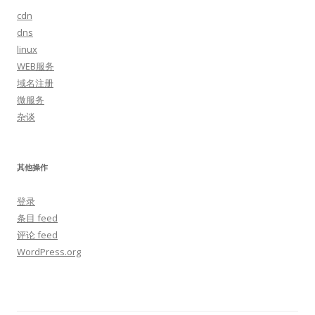
cdn
dns
linux
WEB服务
域名注册
微服务
杂谈
其他操作
登录
条目 feed
评论 feed
WordPress.org