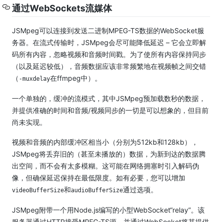
通过WebSockets流媒体
JSMpeg可以连接到发送二进制MPEG-TS数据的WebSocket服
务器。
在流式传输时，JSMpeg会尽可能降低延迟 – 它会立即解
码所有内容，忽略视频和音频时间戳。
为了使所有内容保持同步
（以及延迟较低），音频数据应该非常频繁地在视频帧之间交错
（
在ffmpeg中）。
-muxdelay
一个单独的，缓冲的流模式，其中JSMpeg预加载数秒的数据，
并提供准确的时间和音频/视频同步的一切是可以想象的，但目前
尚未实现。
视频和音频的内部缓冲区相当小（分别为512kb和128kb），
JSMpeg将丢弃旧的（甚至未播放的）数据，为新到达的数据腾
出空间，而不会有太多模糊。
这可能在网络拥塞时引入解码伪
像，但确保延迟保持在最低限度。
如有必要，您可以增加
和
通过选项。
videoBufferSize
audioBufferSize
JSMpeg附带一个用Node.js编写的小型WebSocket“relay”。
该
服务器通过HTTP接受MPEG-TS源，并通过WebSocket将其提供