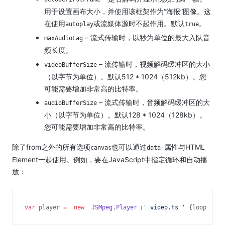
用于设置画布大小，并使用该框架作为“海报”图像。
这
在使用
或流媒体源
时不起作用
。
默认
。
autoplay
true
– 流式传输时，以秒为单位的最大入队音
maxAudioLag
频长度。
– 流传输时，视频解码缓冲区的大小
videoBufferSize
（以字节为单位）。
默认512 * 1024（512kb）。
您
可能需要增加非常高的比特率。
– 流式传输时，音频解码缓冲区的大
audioBufferSize
小（以字节为单位）。
默认128 * 1024（128kb）。
您可能需要增加非常高的比特率。
除了from之外的所有选项
也可以通过
属性
与HTML
canvas
data-
Element一起使用
。
例如，要在JavaScript中指定循环和自动播
放：
var
 player 
= 
new 
JSMpeg.Player
（
'
 video.ts 
'
 {loop 
：
t