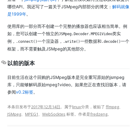
哪些API。
我还写了一篇关于JSMpeg内部部分的博文：
解码就像
是1999年
。
使用库的一部分而不创建一个完整的播放器也应该相当简单。
例
如，您可以创建一个独立的
类
实
JSMpeg.Decoder.MPEG1Video
例
，
一个渲染器，
一些数据和
一个
.connect()
.write()
.decode()
框架，而不需要触及JSMpeg的其他部分。
以前的版本
目前生活在这个回购的JSMpeg版本是完全重写原始的jsmpeg
库，只能够解码原始mpeg1video。
如果您正在查找旧版本，请
参阅
v0.2标签
。
本条目发布于
2017年12月14日
。属于
linux
分类，被贴了
ffmpeg
、
JSMpeg
、
MPEG1
、
WebSocktes
标签。
作者是
fredzeng
。