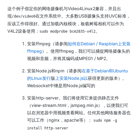
这个例子假定你的网络摄像机与Video4Linux2兼容，并且出
现
在文件系统中。
大多数USB摄像头支持UVC标准，
/dev/video0
应该工作得很好。
通过加载内核模块，板载树莓相机可以作为
V4L2设备使用：
。
sudo modprobe bcm2835-v4l2
安装ffmpeg（请参阅
如何在Debian / Raspbian上安装
ffmpeg
）。
使用ffmpeg，我们可以捕捉网络摄像头的
视频和音频，并将其编码成MPEG1 / MP2。
安装Node.js和npm（请参阅
在基于Debian和Ubuntu
的Linux发行
版
上安装Node.js以
获得更新的版本）。
Websocket中继是用Node.js编写的
安装http-server。
我们将使用它来提供静态文件
（view-stream.html，jsmpeg.min.js），以便我们可
以在浏览器中用视频查看网站。
任何其他网络服务器也
可以工作（nginx，apache等）：
sudo npm -g
install http-server