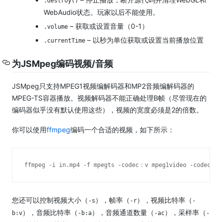
.destroy()
WebAudio状态。
玩家以后不能使用。
– 获取或设置音量（0-1）
.volume
– 以秒为单位获取或设置当前播放位置
.currentTime
为JSMpeg编码视频/音频
JSMpeg只支持MPEG1视频编解码器和MP2音频编解码器的
MPEG-TS容器播放。
视频解码器不能正确处理B帧（尽管现在的
编码器似乎没有默认使用这些），视频的宽度必须是2的倍数。
你可以使用
ffmpeg
编码一个合适的视频，
如下所示：
ffmpeg -i in.mp4 -f mpegts -codec：v mpeg1video -codec：a
您还可以控制视频大小（
），帧率（
），视频比特率（
-s
-r
-
），音频比特率（
），音频通道数量（
），采样率（
b:v
-b:a
-ac
-