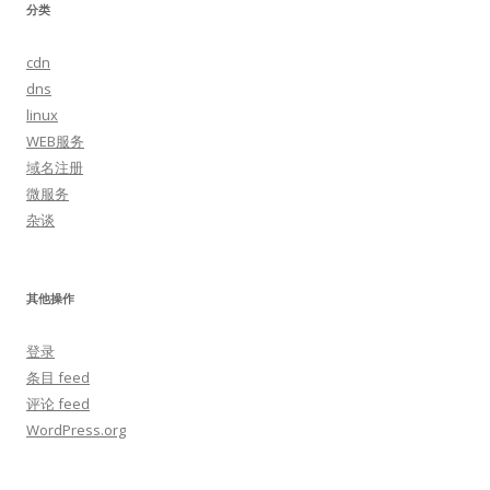
分类
cdn
dns
linux
WEB服务
域名注册
微服务
杂谈
其他操作
登录
条目 feed
评论 feed
WordPress.org