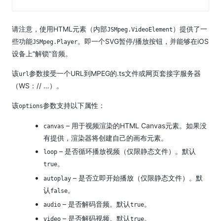
请注意，使用HTML元素（内部
）提供了一
JSMpeg.VideoElement
些功能
。
即一个SVG暂停/播放按钮，并能够在iOS
JSMpeg.Player
设备上“解锁”音频。
该
参数接受一个URL到MPEG的.ts文件或网页套接字服务器
url
（WS：// …）。
该
参数支持以下属性：
options
– 用于视频渲染的HTML Canvas元素。
如果没
canvas
有提供，渲染器将创建自己的画布元素。
– 是否循环播放视频（仅限静态文件）。
默认
loop
。
true
– 是否立即开始播放（仅限静态文件）。
默
autoplay
认
。
false
– 是否解码音频。
默认
。
audio
true
– 是否解码视频。
默认
。
video
true