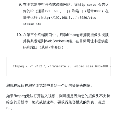
在浏览器中打开流式传输网站。
该
会告诉
http-server
你的IP（通常
）和端口（通常
）在
192.168.[...]
8080
哪里运行：
http://192.168.[...]:8080/view-
stream.html
在第三个终端窗口中，启动ffmpeg来捕捉摄像头视频
并将其发送到WebSocket中继。
在目标网址中提供密
码和端口（从第7步开始）：
ffmpeg \
 -f v4l2 \
 -framerate 25 -video_size 640x480 -i /
您现在应该在您的浏览器中看到一个活的摄像头图像。
如果ffmpeg无法打开输入视频，则可能是因为您的摄像头不支持
给定的分辨率，格式或帧速率。
要获得兼容模式的列表，请运
行：