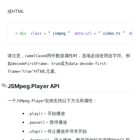
或HTML
< 
div 
class
 = 
“
 jsmpeg 
”
 data-url
 = 
“
 video.ts 
”
 data-
请注意，
用作数据属性时
，
选项必须使用连字符。
例
camelCased
如
成为
decodeFirstFrame: true
data-decode-first-
HTML元素。
frame="true"
JSMpeg.Player API
一个
实例支持以下方法和属性：
JSMpeg.Player
– 开始播放
.play()
– 暂停播放
.pause()
– 停止播放并寻求开始
.stop()
– 停止播放，断开源代码并清理WebGL和