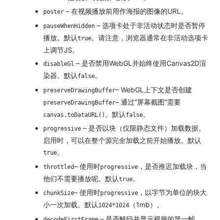
– 在视频播放前用作海报的图像的URL。
poster
– 选项卡处于非活动状态时是否暂停
pauseWhenHidden
播放。
默认
。
请注意，浏览器通常在非活动选项卡
true
上调节JS。
– 是否禁用WebGL并始终使用Canvas2D渲
disableGl
染器。
默认
。
false
– WebGL上下文是否创建
preserveDrawingBuffer
– 通过“屏幕截图”需要
preserveDrawingBuffer
。
默认
。
canvas.toDataURL()
false
– 是否以块（仅限静态文件）加载数据。
progressive
启用时，可以在整个源完全加载之前开始播放。
默认
。
true
– 使用时
，是否推迟加载块，当
throttled
progressive
他们不需要播放呢。
默认
。
true
– 使用时
，以字节为单位的块大
chunkSize
progressive
小一次加载。
默认
（1mb）。
1024*1024
– 是否解码并显示视频的第一帧。
decodeFirstFrame