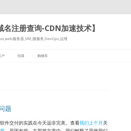
-域名注册查询-CDN加速技术】
x,web服务器,SRE,微服务,DevOps,运维
跳
至
帐户
结算
购物车
正
文
多问题
软件交付的实践在今天远非完美。
查看
我们上个月
关
章
，原因有些。
在那篇文章中，我们解释了导致我们