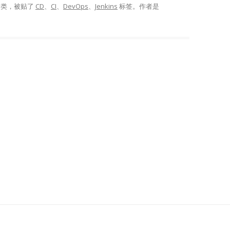
分类，被贴了
CD
、
CI
、
DevOps
、
Jenkins
标签。
作者是