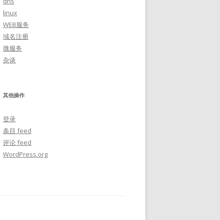
dns
linux
WEB服务
域名注册
微服务
杂谈
其他操作
登录
条目 feed
评论 feed
WordPress.org