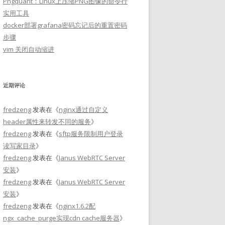
Pngquant：Linux上压缩PNG图像的命令行
实用工具
docker部署grafana密码忘记后的重置密码
步骤
vim 关闭自动缩进
近期评论
fredzeng
发表在《
nginx通过自定义
header属性来转发不同的服务
》
fredzeng
发表在《
sftp服务限制用户登录
读写家目录
》
fredzeng
发表在《
Janus WebRTC Server
安装
》
fredzeng
发表在《
Janus WebRTC Server
安装
》
fredzeng
发表在《
nginx1.6.2配
ngx_cache_purge实现cdn cache服务器
》