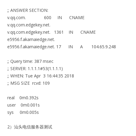
;; ANSWER SECTION:
v.qq.com. 600 IN CNAME
v.qq.com.edgekey.net.
v.qq.com.edgekey.net. 1361 IN CNAME
e5956.f.akamaiedge.net.
e5956.f.akamaiedge.net. 17 IN A 104.65.9.248
;; Query time: 387 msec
;; SERVER: 1.1.1.1#53(1.1.1.1)
;; WHEN: Tue Apr 3 16:44:35 2018
;; MSG SIZE rcvd: 109
real 0m0.392s
user 0m0.001s
sys 0m0.005s
2）汕头电信服务器测试