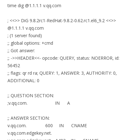
time dig @1.1.1.1 v.qq.com
; <<>> DiG 9.8.2rc1-RedHat-9.8.2-0.62.rc1.el6_9.2 <<>>
@1.1.1.1 v.qq.com
; (1 server found)
;; global options: +cmd
;; Got answer:
;; ->>HEADER<<- opcode: QUERY, status: NOERROR, id:
56452
;; flags: qr rd ra; QUERY: 1, ANSWER: 3, AUTHORITY: 0,
ADDITIONAL: 0
;; QUESTION SECTION:
;v.qq.com. IN A
;; ANSWER SECTION:
v.qq.com. 600 IN CNAME
v.qq.com.edgekey.net.