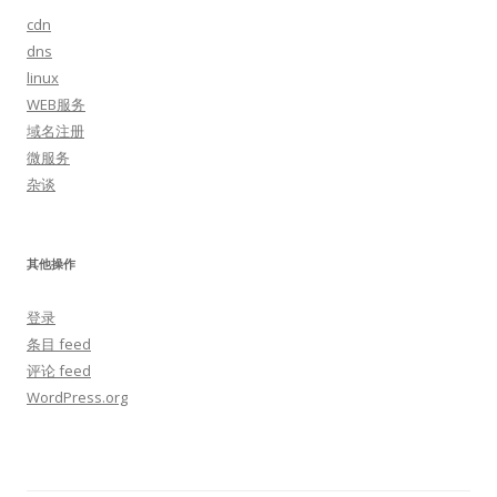
cdn
dns
linux
WEB服务
域名注册
微服务
杂谈
其他操作
登录
条目 feed
评论 feed
WordPress.org