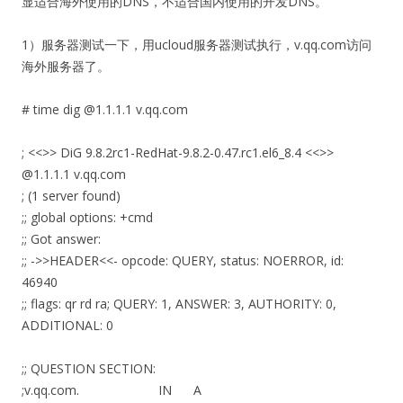
显适合海外使用的DNS，不适合国内使用的开发DNS。
1）服务器测试一下，用ucloud服务器测试执行，v.qq.com访问
海外服务器了。
# time dig @1.1.1.1 v.qq.com
; <<>> DiG 9.8.2rc1-RedHat-9.8.2-0.47.rc1.el6_8.4 <<>>
@1.1.1.1 v.qq.com
; (1 server found)
;; global options: +cmd
;; Got answer:
;; ->>HEADER<<- opcode: QUERY, status: NOERROR, id:
46940
;; flags: qr rd ra; QUERY: 1, ANSWER: 3, AUTHORITY: 0,
ADDITIONAL: 0
;; QUESTION SECTION:
;v.qq.com. IN A