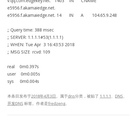
v.qq.com.edgekey.net. 1403 IN CNAME
e5956.f.akamaiedge.net.
e5956.f.akamaiedge.net. 14 IN A 104.65.9.248
;; Query time: 388 msec
;; SERVER: 1.1.1.1#53(1.1.1.1)
;; WHEN: Tue Apr 3 16:43:53 2018
;; MSG SIZE rcvd: 109
real 0m0.397s
user 0m0.005s
sys 0m0.004s
本条目发布于
2018年4月3日
。属于
dns
分类，被贴了
1.1.1.1
、
DNS
、
开发DNS
标签。
作者是
fredzeng
。