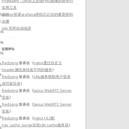
Pngquant：Linux上压缩PNG图像的命令行
实用工具
数比例
docker部署grafana密码忘记后的重置密码
)
步骤
vim 关闭自动缩进
8%
4%
近期评论
0%
fredzeng
发表在《
nginx通过自定义
%
header属性来转发不同的服务
》
%
fredzeng
发表在《
sftp服务限制用户登录
读写家目录
》
%
fredzeng
发表在《
Janus WebRTC Server
%
安装
》
fredzeng
发表在《
Janus WebRTC Server
%
安装
》
%
fredzeng
发表在《
nginx1.6.2配
ngx_cache_purge实现cdn cache服务器
》
%