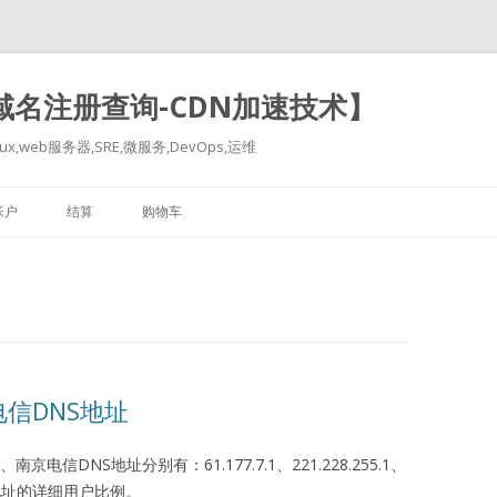
-域名注册查询-CDN加速技术】
x,web服务器,SRE,微服务,DevOps,运维
跳
至
帐户
结算
购物车
正
文
信DNS地址
信DNS地址分别有：61.177.7.1、221.228.255.1、
NS地址的详细用户比例。