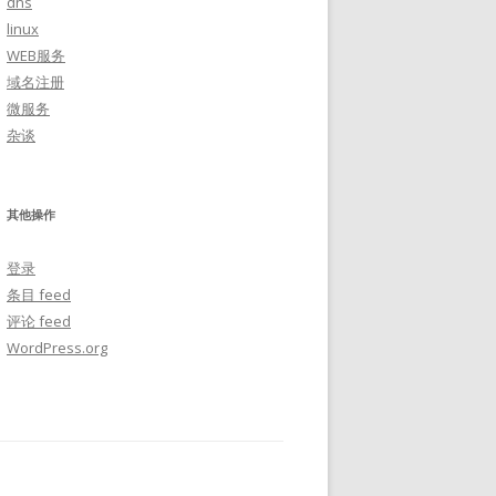
dns
linux
WEB服务
域名注册
微服务
杂谈
其他操作
登录
条目 feed
评论 feed
WordPress.org