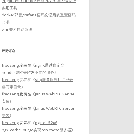
Pngquant：Linux上压缩PNG图像的命令行
实用工具
docker部署grafana密码忘记后的重置密码
步骤
vim 关闭自动缩进
近期评论
fredzeng
发表在《
nginx通过自定义
header属性来转发不同的服务
》
fredzeng
发表在《
sftp服务限制用户登录
读写家目录
》
fredzeng
发表在《
Janus WebRTC Server
安装
》
fredzeng
发表在《
Janus WebRTC Server
安装
》
fredzeng
发表在《
nginx1.6.2配
ngx_cache_purge实现cdn cache服务器
》