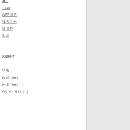
dns
linux
WEB服务
域名注册
微服务
杂谈
其他操作
登录
条目 feed
评论 feed
WordPress.org