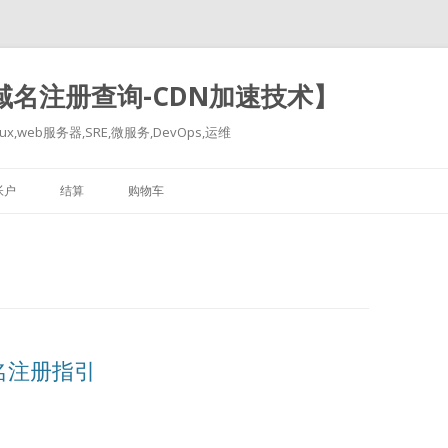
-域名注册查询-CDN加速技术】
x,web服务器,SRE,微服务,DevOps,运维
跳
至
帐户
结算
购物车
正
文
名注册指引