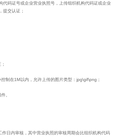
构代码证号或企业营业执照号，上传组织机构代码证或企业
，提交认证；
证；
制在1M以内，允许上传的图片类型：jpg\gif\png；
描件。
个工作日内审核，其中营业执照的审核周期会比组织机构代码