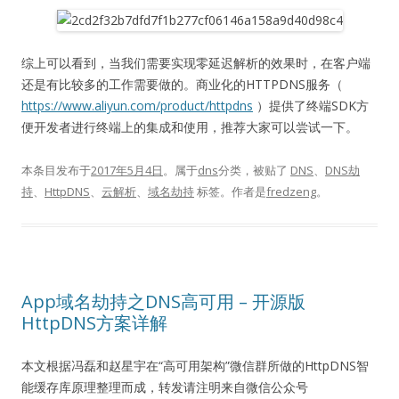
综上可以看到，当我们需要实现零延迟解析的效果时，在客户端
还是有比较多的工作需要做的。商业化的HTTPDNS服务（
https://www.aliyun.com/product/httpdns
）提供了终端SDK方
便开发者进行终端上的集成和使用，推荐大家可以尝试一下。
本条目发布于
2017年5月4日
。属于
dns
分类，被贴了
DNS
、
DNS劫
持
、
HttpDNS
、
云解析
、
域名劫持
标签。
作者是
fredzeng
。
App域名劫持之DNS高可用 – 开源版
HttpDNS方案详解
本文根据冯磊和赵星宇在“高可用架构”微信群所做的HttpDNS智
能缓存库原理整理而成，转发请注明来自微信公众号