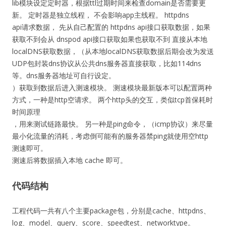
lib模块设定定时器，根据ttl过期时间来检查domain是否需要更
新。 定时器是独立线程， 不会影响app主线程。 httpdns
api请求数据， 先从自己配置的 httpdns api接口获取数据，如果
获取不到会从 dnspod api接口获取如果也获取不到 直接从本地
localDNS获取数据，（从本地localDNS获取数据后期会改为发送
UDP包封装dns协议从公共dns服务器直接获取，比如114dns
等。dns服务器地址可自行设定。
）获取到数据后进入测速模块。 测速模块最新版本可以配置两种
方式，一种是http空请求。 两个http头的交互，类似tcp首保耗时
时间原理
，用来测试链路最快。 另一种是ping命令，（icmp协议）来尽量
最小化流量的消耗，考虑倒可能有的服务器禁ping就使用空http
测速即可。
测速后将数据插入本地 cache 即可。
代码结构
工程代码一共有八个主要package包，分别是cache、httpdns、
log、model、query、score、speedtest、networktype。