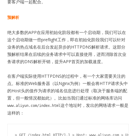
要客户端一起配合。
预解析
绝大多数的APP在应用初始化阶段都有一个启动期，我们可以在
这个启动期做一些preflight工作，即在初始化阶段我们可以针对
业务的热点域名在后台发起异步的HTTPDNS解析请求。这部分
预解析结果在后续的业务请求中可以直接使用，进而消除首次业
务请求的DNS解析开销，提升APP首页的加载速度。
在客户端实际使用HTTPDNS的过程中，有一个大家需要关注的
点。标准的Web服务器（以Nginx为例）一般会将HTTP请求头中
的Host头的值作为请求的域名信息进行处理（取决于服务端的配
置，但一般情况都如此）。比如当我们通过标准的网络库访问
这个地址时，发出的网络请求一般是
www.aliyun.com/index.html
这样的：
> GET /index
.html
 HTTP/
1.1
 > Host: www
.aliyun
.com
 > User-