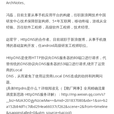
ArchNotes。
冯磊，目前主要从事手机应用平台的构建，任职新浪网技术中国
研发中心技术保障部架构师。5+年互联网，移动终端，游戏从业
经验。历任软件工程师，高级软件工程师，技术经理。
赵星宇，HttpDNS的合作者。目前就职于新浪微博，从事手机微
博的基础架构开发，任android高级研发工程师职位。
HttpDNS是使用HTTP协议向DNS服务器的80端口进行请求，代
替传统的DNS协议向DNS服务器的53端口进行请求,绕开了运营
商的Local
DNS，从而避免了使用运营商Local DNS造成的劫持和跨网问
题。
(具体httpdns是什么？详细阅读见（【鹅厂网事】全局精确流量
调度新思路-HttpDNS服务详解）：http://mp.weixin.qq.com/s?
__biz=MzA3ODgyNzcwMw==&mid=201837080&idx=1&sn=b2
a152b84df1c7dbd294ea66037cf262&scene=2&from=timeline
&isappinstalled=0&utm_source=tuicool)