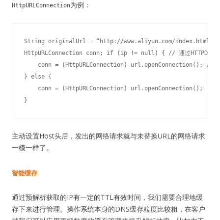
为例：
HttpURLConnection
String
 originalUrl = “
http
:
//www.aliyun.com/index.html";
 
HttpURLConnection conn; 
if
 (ip != 
null
) { 
// 通过HTTPDN
    conn = (HttpURLConnection) 
url
.openConnection(); 
// 
} 
else
 {

    conn = (HttpURLConnection) 
url
.openConnection();

} 
主动设置Host头后，发出的网络请求就与未替换URL的网络请求
一模一样了。
智能缓存
通过预解析获取的IP有一定的TTL有效时间，我们需要合理地缓
存下来进行管理。操作系统本身的DNS缓存粒度比较粗，在客户