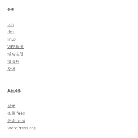
分类
cdn
dns
linux
WEB服务
域名注册
微服务
杂谈
其他操作
登录
条目 feed
评论 feed
WordPress.org