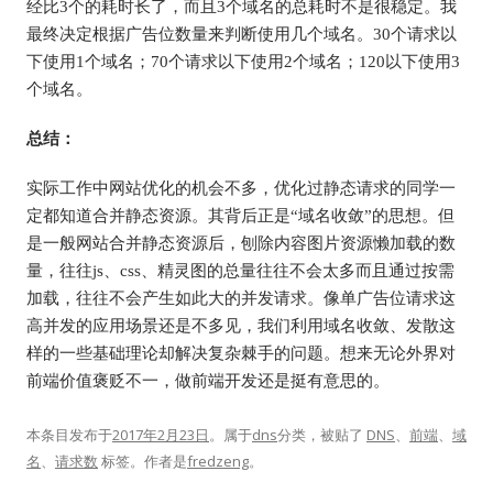
经比3个的耗时长了，而且3个域名的总耗时不是很稳定。我
最终决定根据广告位数量来判断使用几个域名。30个请求以
下使用1个域名；70个请求以下使用2个域名；120以下使用3
个域名。
总结：
实际工作中网站优化的机会不多，优化过静态请求的同学一
定都知道合并静态资源。其背后正是“域名收敛”的思想。但
是一般网站合并静态资源后，刨除内容图片资源懒加载的数
量，往往js、css、精灵图的总量往往不会太多而且通过按需
加载，往往不会产生如此大的并发请求。像单广告位请求这
高并发的应用场景还是不多见，我们利用域名收敛、发散这
样的一些基础理论却解决复杂棘手的问题。想来无论外界对
前端价值褒贬不一，做前端开发还是挺有意思的。
本条目发布于
2017年2月23日
。属于
dns
分类，被贴了
DNS
、
前端
、
域
名
、
请求数
标签。
作者是
fredzeng
。