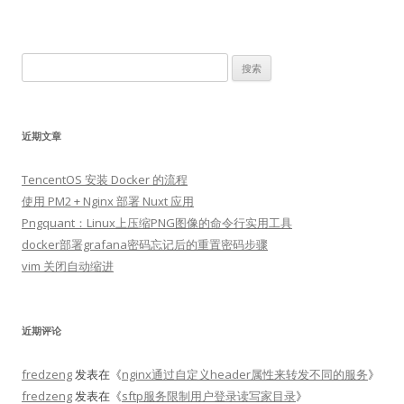
搜
索：
近期文章
TencentOS 安装 Docker 的流程
使用 PM2 + Nginx 部署 Nuxt 应用
Pngquant：Linux上压缩PNG图像的命令行实用工具
docker部署grafana密码忘记后的重置密码步骤
vim 关闭自动缩进
近期评论
fredzeng
发表在《
nginx通过自定义header属性来转发不同的服务
》
fredzeng
发表在《
sftp服务限制用户登录读写家目录
》