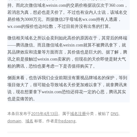
持。而此次微信域名weixin.com的交易价格据说仅次于360.com，
若消息为真，想必也是天价了。不过也有业内人士说，该域名交
易价格为3000万元。而据微信2字母域名wx.com持有人透露，
wx.com的报价也达8位数，不过目前并没有出售的打算。
微信相关域名之所以会卖到如此高价的原因在于，其背后的终端
——腾讯微信。而且微信域名weixin.com就算不被腾讯拿下，就
其品牌效应和流量等方面而言，其价值也是巨大的。据了解，腾
讯之前是接触过weixin.com卖家的，但现在的天价即使是财大气
粗的腾讯，恐怕也要考虑一下是否值得购买了。
侧面来看，也告诉我们企业前期没有重视品牌域名的保护，等到
项目做大了，很可能会导致域名天价更加难以拿下，就拿腾讯来
说，现在想要拿下weixin.com恐怕还得花一定的心思，腾讯其实
也是蛮痛苦的。
本条目发布于
2015年4月13日
。属于
域名注册
分类，被贴了
DNS
、
domain
、
域名
标签。
作者是
fredzeng
。