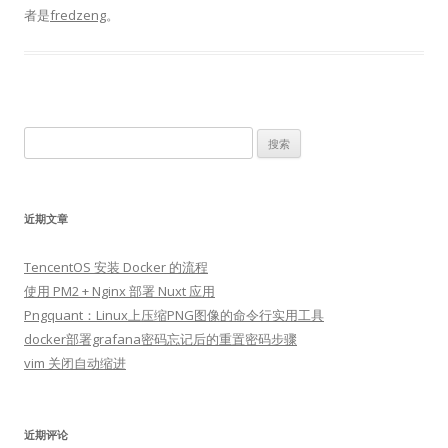
者是
fredzeng
。
搜
索：
近期文章
TencentOS 安装 Docker 的流程
使用 PM2 + Nginx 部署 Nuxt 应用
Pngquant：Linux上压缩PNG图像的命令行实用工具
docker部署grafana密码忘记后的重置密码步骤
vim 关闭自动缩进
近期评论