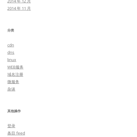
2014 年 12 月
2014 年 11 月
分类
cdn
dns
linux
WEB服务
域名注册
微服务
杂谈
其他操作
登录
条目 feed