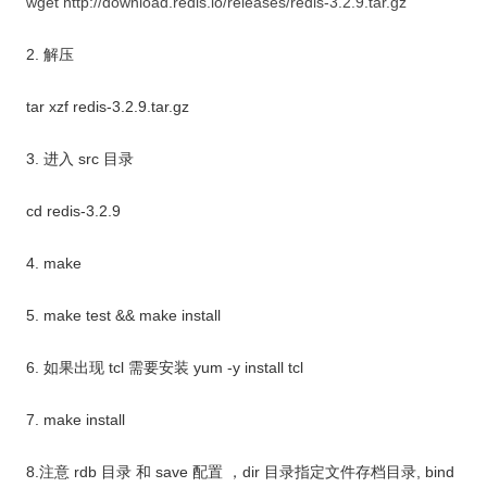
wget http://download.redis.io/releases/redis-3.2.9.tar.gz
2. 解压
tar xzf redis-3.2.9.tar.gz
3. 进入 src 目录
cd redis-3.2.9
4. make
5. make test
&& make install
6. 如果出现 tcl 需要安装 yum -y install tcl
7. make install
8.注意 rdb 目录 和 save 配置 ，dir 目录指定文件存档目录, bind