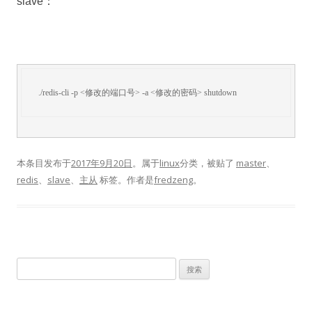
slave：
./redis-cli -p <修改的端口号> -a <修改的密码> shutdown
本条目发布于
2017年9月20日
。属于
linux
分类，被贴了
master
、
redis
、
slave
、
主从
标签。
作者是
fredzeng
。
搜
索：