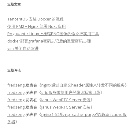
近期文章
TencentOS 安装 Docker 的流程
使用 PM2 + Nginx 部署 Nuxt 应用
Pngquant：Linux上压缩PNG图像的命令行实用工具
docker部署grafana密码忘记后的重置密码步骤
vim 关闭自动缩进
近期评论
fredzeng
发表在《
nginx通过自定义header属性来转发不同的服务
》
fredzeng
发表在《
sftp服务限制用户登录读写家目录
》
fredzeng
发表在《
Janus WebRTC Server 安装
》
fredzeng
发表在《
Janus WebRTC Server 安装
》
fredzeng
发表在《
nginx1.6.2配ngx_cache_purge实现cdn cache服
务器
》