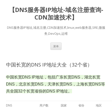
【DNS服务器IP地址-域名注册查询-
CDN加速技术】
DNS服务器IP地址,域名注册,CDN加速技术,linux,web服务器,SRE,微服
务,DevOps,运维
跳
菜单
至
正
文
中国长宽的DNS IP地址大全（32个省）
中国
长宽
DNS IP地址，包括
广东
长宽
DNS，
湖北
长宽
DNS，
北京
长宽
DNS，
天津
长宽
DNS
，
上海
长宽
DNS
等
共全国32个
长宽
省份的DNS IP地址。
DNS
用户数
国家
省份
地区