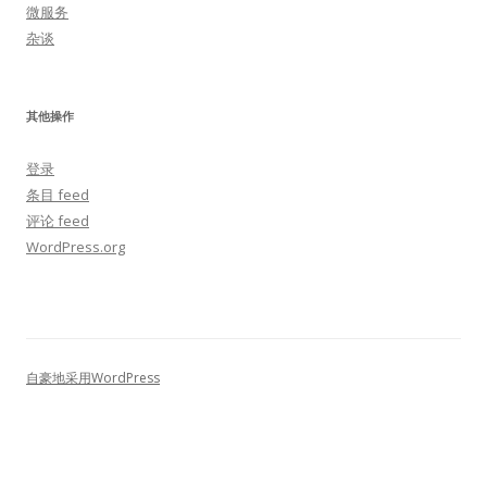
微服务
杂谈
其他操作
登录
条目 feed
评论 feed
WordPress.org
自豪地采用WordPress