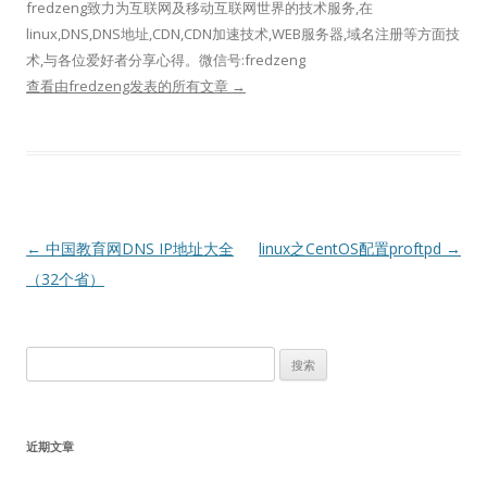
fredzeng致力为互联网及移动互联网世界的技术服务,在
linux,DNS,DNS地址,CDN,CDN加速技术,WEB服务器,域名注册等方面技
术,与各位爱好者分享心得。微信号:fredzeng
查看由fredzeng发表的所有文章
→
文
←
中国教育网DNS IP地址大全
linux之CentOS配置proftpd
→
章
（32个省）
导
航
搜
索：
近期文章