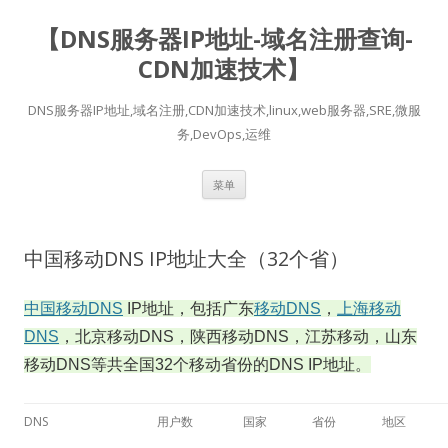
【DNS服务器IP地址-域名注册查询-
CDN加速技术】
DNS服务器IP地址,域名注册,CDN加速技术,linux,web服务器,SRE,微服
务,DevOps,运维
跳
菜单
至
正
文
中国移动DNS IP地址大全（32个省）
中国
移动
DNS
IP地址，包括广东
移动
DNS
，
上海
移动
DNS
，北京
移动
DNS，陕西
移动
DNS
，江苏
移动，山东
移动
DNS
等共全国32个
移动
省份的DNS IP地址。
DNS
用户数
国家
省份
地区