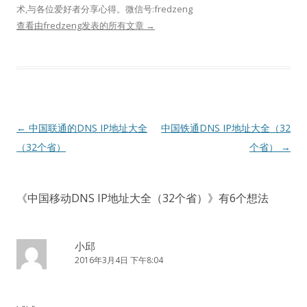
术,与各位爱好者分享心得。微信号:fredzeng
查看由fredzeng发表的所有文章
→
文
←
中国联通的DNS IP地址大全
中国铁通DNS IP地址大全（32
章
（32个省）
个省）
→
导
航
《
中国移动DNS IP地址大全（32个省）
》有6个想法
小邱
2016年3月4日 下午8:04