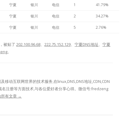
宁夏
银川
电信
1
41.79%
宁夏
银川
电信
2
34.27%
宁夏
银川
电信
5
2.76%
，被贴了
202.100.96.68
、
222.75.152.129
、
宁夏DNS地址
、
宁夏
zeng
。
网及移动互联网世界的技术服务,在linux,DNS,DNS地址,CDN,CDN
域名注册等方面技术,与各位爱好者分享心得。微信号:fredzeng
表的所有文章
→