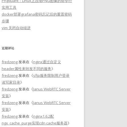
Pngquant：Linux上压缩PNG图像的命令行
实用工具
docker部署grafana密码忘记后的重置密码
步骤
vim 关闭自动缩进
近期评论
fredzeng
发表在《
nginx通过自定义
header属性来转发不同的服务
》
fredzeng
发表在《
sftp服务限制用户登录
读写家目录
》
fredzeng
发表在《
Janus WebRTC Server
安装
》
fredzeng
发表在《
Janus WebRTC Server
安装
》
fredzeng
发表在《
nginx1.6.2配
ngx_cache_purge实现cdn cache服务器
》