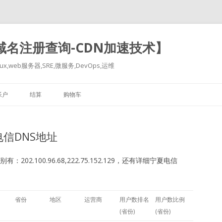
-域名注册查询-CDN加速技术】
x,web服务器,SRE,微服务,DevOps,运维
跳
至
帐户
结算
购物车
正
文
信DNS地址
2.100.96.68,222.75.152.129，还有详细宁夏电信
省份
地区
运营商
用户数排名
用户数比例
(省份)
(省份)