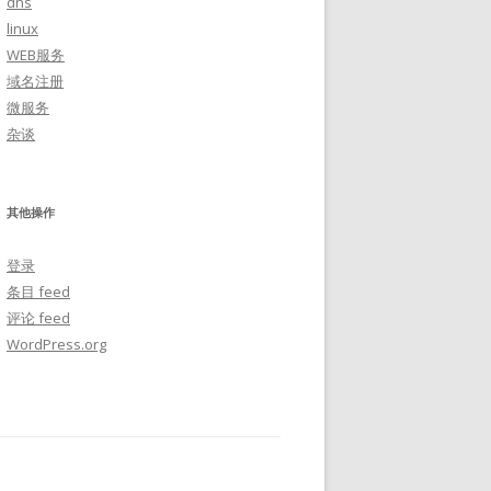
dns
linux
WEB服务
域名注册
微服务
杂谈
其他操作
登录
条目 feed
评论 feed
WordPress.org