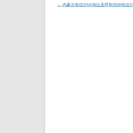
文
←
内蒙古电信DNS地址及呼和浩特电信D
章
导
航