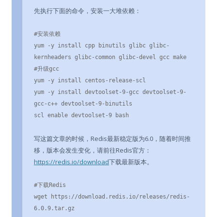
先执行下面的命令，安装一大堆依赖：
#安装依赖

yum -y install cpp binutils glibc glibc-
kernheaders glibc-common glibc-devel gcc make

#升级gcc

yum -y install centos-release-scl

yum -y install devtoolset-9-gcc devtoolset-9-
gcc-c++ devtoolset-9-binutils

scl enable devtoolset-9 bash
写这篇文章的时候，Redis最新稳定版为6.0，随着时间推
移，版本会发生变化，请前往Redis官方：
https://redis.io/download
下载最新版本。
#下载Redis

wget https://download.redis.io/releases/redis-
6.0.9.tar.gz
