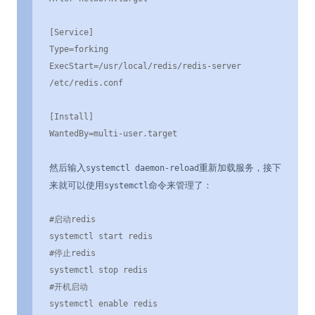
[Service]

Type=forking

ExecStart=/usr/local/redis/redis-server 
/etc/redis.conf

[Install]

WantedBy=multi-user.target
然后输入
重新加载服务，接下
systemctl daemon-reload
来就可以使用
命令来管理了：
systemctl
#启动redis

systemctl start redis

#停止redis

systemctl stop redis

#开机启动

systemctl enable redis