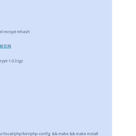
vel mcrypt mhash
扩展官网
ypt-1.0.3.tgz
sr/local/php/bin/php-config && make && make install