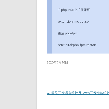
在php.ini加上扩展即可
extension=mcrypt.so
重启 php-fpm
/etc/init.d/php-fpm restart
2020年7月16日
文
←
常见开发语言统计及 Web开发性能统
章
导