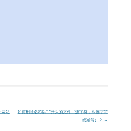
计网站
如何删除名称以“-”开头的文件（连字符，即连字符
或减号）？
→