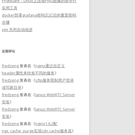
Pngquant：Linux上压缩PNG图像的命令行
实用工具
docker部署grafana密码忘记后的重置密码
步骤
vim 关闭自动缩进
近期评论
fredzeng
发表在《
nginx通过自定义
header属性来转发不同的服务
》
fredzeng
发表在《
sftp服务限制用户登录
读写家目录
》
fredzeng
发表在《
Janus WebRTC Server
安装
》
fredzeng
发表在《
Janus WebRTC Server
安装
》
fredzeng
发表在《
nginx1.6.2配
ngx_cache_purge实现cdn cache服务器
》