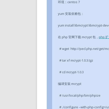
环境：centos 7
yum 安装依赖包：
yum install libmcrypt libmcrypt-de
在 php 官网下载 mcrypt 包，
php 
# wget http://pecl.php.net/get/mcr
# tar xf mcrypt-1.0.3.tgz
# cd mcrypt-1.0.3
编译安装 mcrypt
# /usr/local/php/bin/phpize
# ./configure –with-php-config=/u