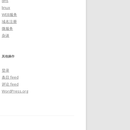
dns
linux
WEB服务
域名注册
微服务
杂谈
其他操作
登录
条目 feed
评论 feed
WordPress.org