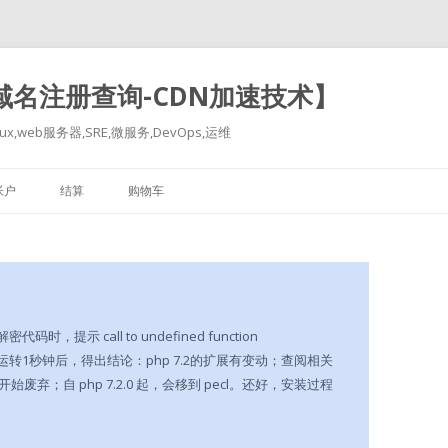
-域名注册查询-CDN加速技术】
x,web服务器,SRE,微服务,DevOps,运维
跳
至
帐户
结算
购物车
正
文
时，提示 call to undefined function
；大脑疯狂运转1秒钟后，得出结论：php 7.2的扩展有变动；查阅相关
.0 开始废弃；自 php 7.2.0 起，会移到 pecl。还好，安装过程