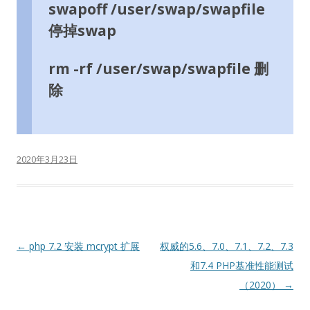
swapoff /user/swap/swapfile
停掉swap
rm -rf /user/swap/swapfile 删
除
2020年3月23日
文
←
php 7.2 安装 mcrypt 扩展
权威的5.6、7.0、7.1、7.2、7.3
章
和7.4 PHP基准性能测试
导
（2020）
→
航