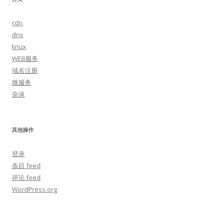
cdn
dns
linux
WEB服务
域名注册
微服务
杂谈
其他操作
登录
条目 feed
评论 feed
WordPress.org