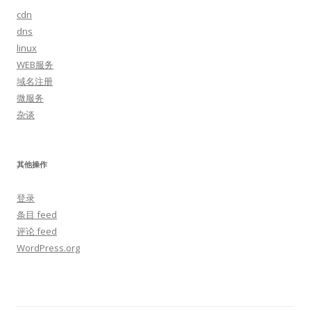
cdn
dns
linux
WEB服务
域名注册
微服务
杂谈
其他操作
登录
条目 feed
评论 feed
WordPress.org