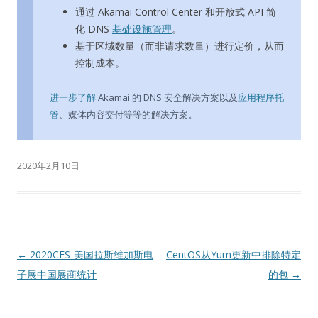
通过 Akamai Control Center 和开放式 API 简
化 DNS
基础设施管理
。
基于区域数量（而非请求数量）进行定价，从而
控制成本。
进一步了解
Akamai 的 DNS 安全解决方案以及
应用程序托
管
、媒体内容交付等等的解决方案。
2020年2月10日
文
←
2020CES-美国拉斯维加斯电
CentOS从Yum更新中排除特定
章
子展中国展商统计
的包
→
导
航