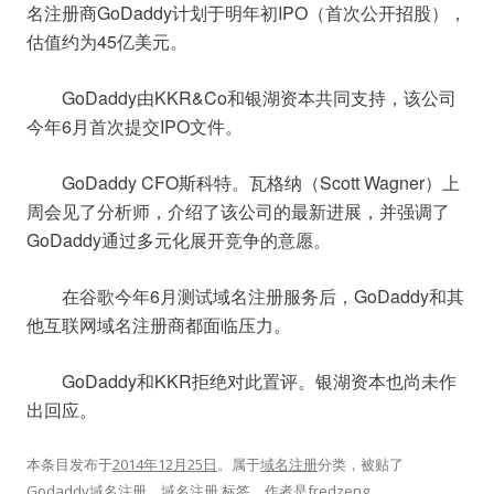
GoDaddy
IPO
名注册商
计划于明年初
（首次公开招股），
45
估值约为
亿美元。
	GoDaddy
KKR&Co
由
和银湖资本共同支持，该公司
6
IPO
今年
月首次提交
文件。
	GoDaddy CFO
Scott Wagner
斯科特。瓦格纳（
）上
周会见了分析师，介绍了该公司的最新进展，并强调了
GoDaddy
通过多元化展开竞争的意愿。
6
GoDaddy
在谷歌今年
月测试域名注册服务后，
和其
他互联网域名注册商都面临压力。
	GoDaddy
KKR
和
拒绝对此置评。银湖资本也尚未作
出回应。
本条目发布于
2014年12月25日
。属于
域名注册
分类，被贴了
Godaddy域名注册
、
域名注册
标签。
作者是
fredzeng
。