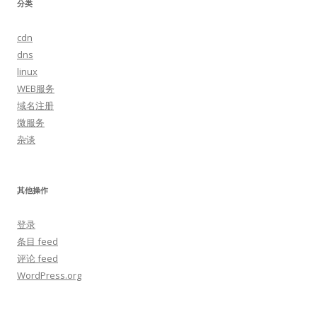
分类
cdn
dns
linux
WEB服务
域名注册
微服务
杂谈
其他操作
登录
条目 feed
评论 feed
WordPress.org