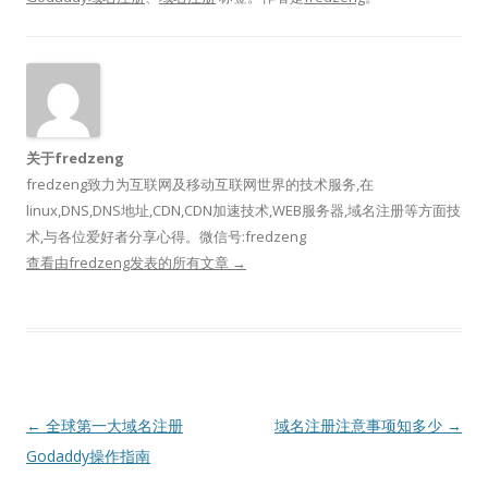
关于fredzeng
fredzeng致力为互联网及移动互联网世界的技术服务,在
linux,DNS,DNS地址,CDN,CDN加速技术,WEB服务器,域名注册等方面技
术,与各位爱好者分享心得。微信号:fredzeng
查看由fredzeng发表的所有文章
→
文
←
全球第一大域名注册
域名注册注意事项知多少
→
章
Godaddy操作指南
导