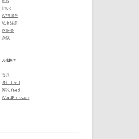
dns
linux
WEB服务
域名注册
微服务
杂谈
其他操作
登录
条目 feed
评论 feed
WordPress.org