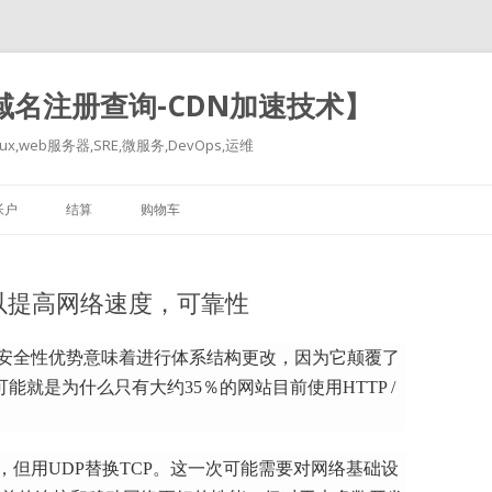
-域名注册查询-CDN加速技术】
x,web服务器,SRE,微服务,DevOps,运维
跳
至
帐户
结算
购物车
正
文
TCP以提高网络速度，可靠性
安全性优势
意味着进行体系结构更改，因为它颠覆了
可能就是为什么只有大约35％的网站目前使用HTTP /
能，但用UDP替换TCP。
这一次可能需要对网络基础设