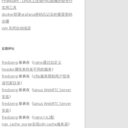
Pngquant：Linux上压缩PNG图像的命令行
实用工具
docker部署grafana密码忘记后的重置密码
步骤
vim 关闭自动缩进
近期评论
fredzeng
发表在《
nginx通过自定义
header属性来转发不同的服务
》
fredzeng
发表在《
sftp服务限制用户登录
读写家目录
》
fredzeng
发表在《
Janus WebRTC Server
安装
》
fredzeng
发表在《
Janus WebRTC Server
安装
》
fredzeng
发表在《
nginx1.6.2配
ngx_cache_purge实现cdn cache服务器
》