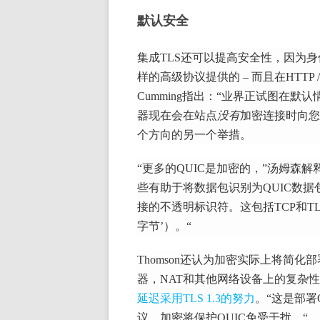
默认安全
集成TLS还可以提高安全性，因为
样的高级协议提供的 – 而且在HTTP
Cumming指出：“业界正试图在默
器现在会在站点
没有
加密连接
时向您
个方向的另一个举措。
“更多的QUIC是加密的，”汤姆森解
些有助于将数据包识别为QUIC数据
接的不透明标识符。
这包括TCP和
字节’）。“
Thomson还认为加密实际上将简化部
器，NAT和其他网络设备上的复杂性
延迟采用TLS 1.3的努力
。
“这是部署
议，加密将保护QUIC免受干扰。“