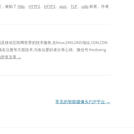
类，被贴了
http
、
HTTP2
、
HTTP3
、
quic
、
TCP
、
udp
标签。
作者
网及移动互联网世界的技术服务,在linux,DNS,DNS地址,CDN,CDN
域名注册等方面技术,与各位爱好者分享心得。微信号:fredzeng
表的所有文章
→
常见的智能摄像头P2P平台
→