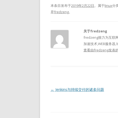
本条目发布于
2019年2月22日
。属于
linux
分
是
fredzeng
。
关于fredzeng
fredzeng致力为互联
加速技术,WEB服务器,
查看由fredzeng发
文
←
Jenkins与持续交付的诸多问题
章
导
航