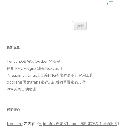
导
（下）
→
航
搜
索：
近期文章
TencentOS 安装 Docker 的流程
使用 PM2 + Nginx 部署 Nuxt 应用
Pngquant：Linux上压缩PNG图像的命令行实用工具
docker部署grafana密码忘记后的重置密码步骤
vim 关闭自动缩进
近期评论
fredzeng
发表在《
nginx通过自定义header属性来转发不同的服务
》