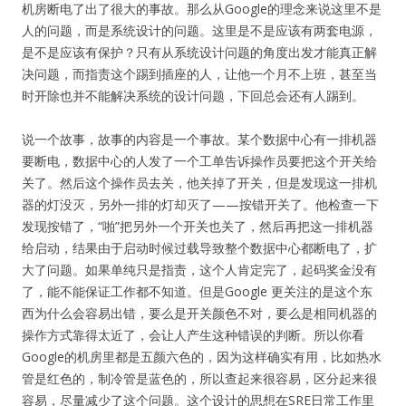
机房断电了出了很大的事故。那么从Google的理念来说这里不是
人的问题，而是系统设计的问题。这里是不是应该有两套电源，
是不是应该有保护？只有从系统设计问题的角度出发才能真正解
决问题，而指责这个踢到插座的人，让他一个月不上班，甚至当
时开除也并不能解决系统的设计问题，下回总会还有人踢到。
说一个故事，故事的内容是一个事故。某个数据中心有一排机器
要断电，数据中心的人发了一个工单告诉操作员要把这个开关给
关了。然后这个操作员去关，他关掉了开关，但是发现这一排机
器的灯没灭，另外一排的灯却灭了——按错开关了。他检查一下
发现按错了，“啪”把另外一个开关也关了，然后再把这一排机器
给启动，结果由于启动时候过载导致整个数据中心都断电了，扩
大了问题。如果单纯只是指责，这个人肯定完了，起码奖金没有
了，能不能保证工作都不知道。但是Google 更关注的是这个东
西为什么会容易出错，要么是开关颜色不对，要么是相同机器的
操作方式靠得太近了，会让人产生这种错误的判断。所以你看
Google的机房里都是五颜六色的，因为这样确实有用，比如热水
管是红色的，制冷管是蓝色的，所以查起来很容易，区分起来很
容易，尽量减少了这个问题。这个设计的思想在SRE日常工作里