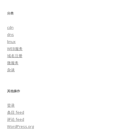
分类
cdn
dns
linux
WEB服务
域名注册
微服务
杂谈
其他操作
登录
条目 feed
评论 feed
WordPress.org