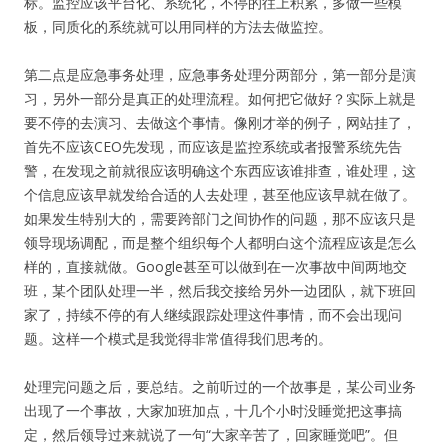
标。监控应该平台化、系统化，不停的往上积累，多做一些模
板，同质化的系统就可以用同样的方法去做监控。
第二点是应急事务处理，应急事务处理分两部分，第一部分是演
习，另外一部分是真正的处理流程。如何把它做好？实际上就是
要不停的去演习、去做这个事情。像刚才举的例子，网站挂了，
首先不应该CEO先发现，而应该是监控系统或者报警系统先告
警，在发现之前就很应该明确这个东西应该谁排查，谁处理，这
个信息应该早就发给合适的人去处理，甚至他应该早就在做了。
如果发生特别大的，需要跨部门之间协作的问题，那不应该只是
领导现场调配，而是整个组织每个人都明白这个流程应该是怎么
样的，直接就做。Google甚至可以做到在一次事故中间两地交
班，某个团队处理一半，然后我交接给另外一边团队，就下班回
家了，持续不停的有人继续跟踪处理这件事情，而不会出现问
题。这样一个模式是我觉得非常值得我们思考的。
处理完问题之后，要总结。之前听过的一个故事是，某公司业务
出现了一个事故，大家加班加点，十几个小时没睡觉把这事搞
定，然后领导过来就说了一句“大家辛苦了，回家睡觉吧”。但