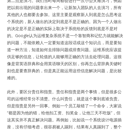
第二点是演习。我们当时每周都会进行一次小型灾难演习，例如
把以前出现的问题拿出来一个，让新加入团队的人去演习，所有
其他的人也都要去参加。这里主要是观察新人到底是怎么思考这
个系统的，新人做出的决定到底是不是正确的。因为一个人做出
的决定是不是正确的实际上取决于系统给的反馈到底是不是对
的。Google认为运维复杂系统不是一个靠智商和记忆力就能解决
的问题，不能依赖人一定要知道这段话或这个知识点，而是要知
道一种方法，知道如何去排除问题或排查问题。运维系统应该提
供足够的信息，让轮值的人能够用正确的方法去处理问题。这很
像是背英语辞典和会用英语聊天的区别，你再怎么背辞典关键时
刻也是要查辞典的，但是真正能运用这些信息解决问题，是比较
难的。
此外，要区分责任和指责。责任和指责是两个事情，但是很多公
司的运维经常分不清楚。什么叫责任，就是这个事到底谁负责。
但是指责是另外一回事。例如一个员工敲错了一个命令，大家说
“都是因为他的错，给他扣工资、扣奖金，让他三天不吃饭”，但
这其实并不真正解决问题。再例如，比如说一个系统设计电源插
座，没有仔细考虑，很容易被人踢到，结果有人真踢到了，整个