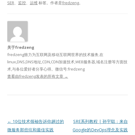
SER
、
监控
、
运维
标签。
作者是
fredzeng
。
关于fredzeng
fredzeng致力为互联网及移动互联网世界的技术服务,在
linux,DNS,DNS地址,CDN,CDN加速技术,WEB服务器,域名注册等方面技
术,与各位爱好者分享心得。微信号:fredzeng
查看由fredzeng发表的所有文章
→
文
←
10位技术领袖告诉你趟过的
SRE系列教程 | 孙宇聪：来自
章
微服务那些坑和最佳实践
Google的DevOps理念及实践