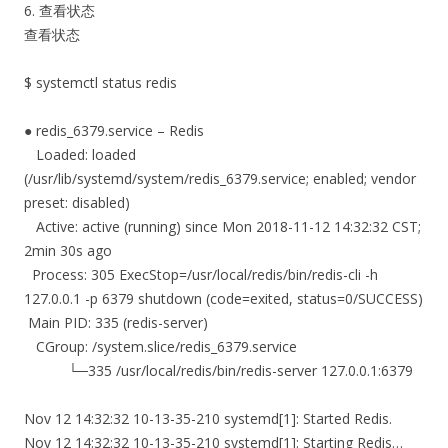
6. 查看状态
查看状态
$ systemctl status redis
● redis_6379.service – Redis
Loaded: loaded
(/usr/lib/systemd/system/redis_6379.service; enabled; vendor
preset: disabled)
Active: active (running) since Mon 2018-11-12 14:32:32 CST;
2min 30s ago
Process: 305 ExecStop=/usr/local/redis/bin/redis-cli -h
127.0.0.1 -p 6379 shutdown (code=exited, status=0/SUCCESS)
Main PID: 335 (redis-server)
CGroup: /system.slice/redis_6379.service
└─335 /usr/local/redis/bin/redis-server 127.0.0.1:6379
Nov 12 14:32:32 10-13-35-210 systemd[1]: Started Redis.
Nov 12 14:32:32 10-13-35-210 systemd[1]: Starting Redis…