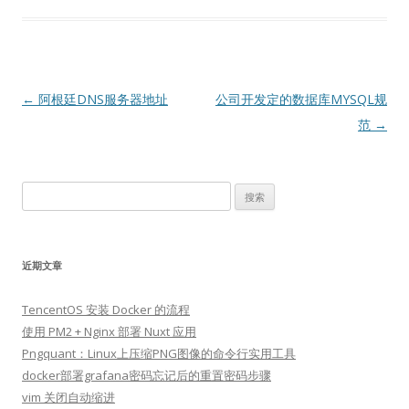
文
←
阿根廷DNS服务器地址
公司开发定的数据库MYSQL规
章
范
→
导
航
搜
索：
近期文章
TencentOS 安装 Docker 的流程
使用 PM2 + Nginx 部署 Nuxt 应用
Pngquant：Linux上压缩PNG图像的命令行实用工具
docker部署grafana密码忘记后的重置密码步骤
vim 关闭自动缩进