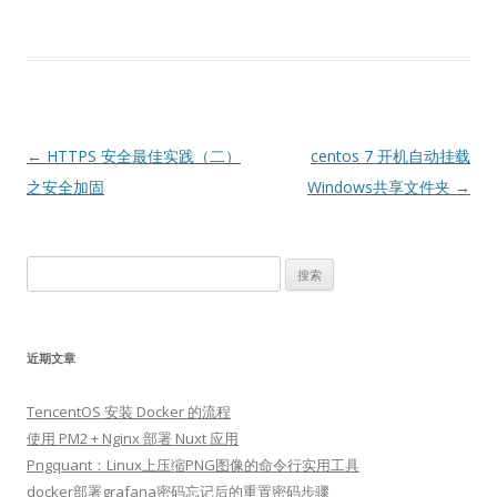
文
←
HTTPS 安全最佳实践（二）
centos 7 开机自动挂载
章
之安全加固
Windows共享文件夹
→
导
航
搜
索：
近期文章
TencentOS 安装 Docker 的流程
使用 PM2 + Nginx 部署 Nuxt 应用
Pngquant：Linux上压缩PNG图像的命令行实用工具
docker部署grafana密码忘记后的重置密码步骤