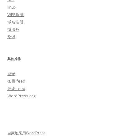
linux
WEB服务
域名注册
微服务
杂谈
其他操作
登录
条目 feed
评论 feed
WordPress.org
自豪地采用WordPress