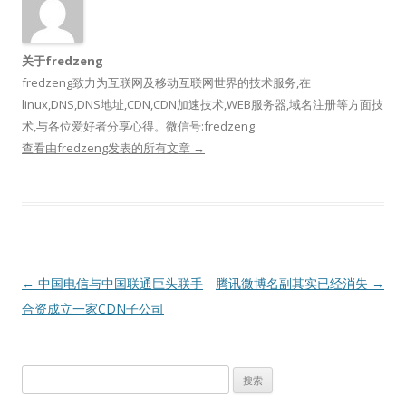
关于fredzeng
fredzeng致力为互联网及移动互联网世界的技术服务,在
linux,DNS,DNS地址,CDN,CDN加速技术,WEB服务器,域名注册等方面技
术,与各位爱好者分享心得。微信号:fredzeng
查看由fredzeng发表的所有文章
→
文
←
中国电信与中国联通巨头联手
腾讯微博名副其实已经消失
→
章
合资成立一家CDN子公司
导
航
搜
索：