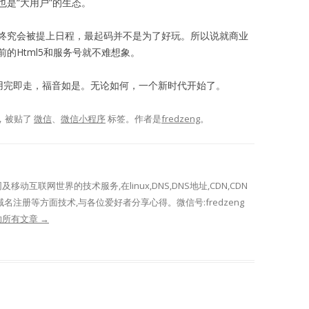
是“大用户”的生态。
终究会被提上日程，最起码并不是为了好玩。所以说就商业
的Html5和服务号就不难想象。
用完即走，福音如是。无论如何，一个新时代开始了。
，被贴了
微信
、
微信小程序
标签。
作者是
fredzeng
。
网及移动互联网世界的技术服务,在linux,DNS,DNS地址,CDN,CDN
域名注册等方面技术,与各位爱好者分享心得。微信号:fredzeng
表的所有文章
→