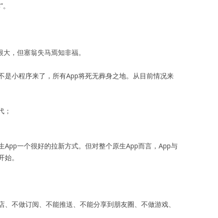
”。
很大，但塞翁失马焉知非福。
不是小程序来了，所有App将死无葬身之地。从目前情况来
代；
。
App一个很好的拉新方式。但对整个原生App而言，App与
开始。
店、不做订阅、不能推送、不能分享到朋友圈、不做游戏、