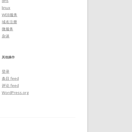
dns
linux
WEB服务
域名注册
微服务
杂谈
其他操作
登录
条目 feed
评论 feed
WordPress.org