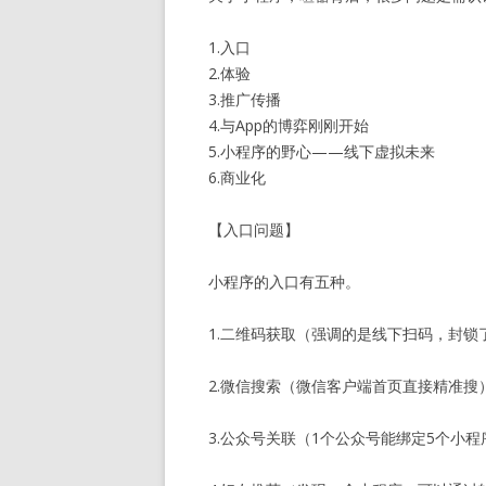
1.入口
2.体验
3.推广传播
4.与App的博弈刚刚开始
5.小程序的野心——线下虚拟未来
6.商业化
【入口问题】
小程序的入口有五种。
1.二维码获取（强调的是线下扫码，封锁
2.微信搜索（微信客户端首页直接精准搜
3.公众号关联（1个公众号能绑定5个小