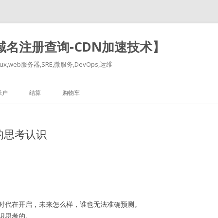
-域名注册查询-CDN加速技术】
x,web服务器,SRE,微服务,DevOps,运维
跳
至
帐户
结算
购物车
正
文
的思考认识
时代在开启，未来怎么样，谁也无法准确预测。
识思考的。