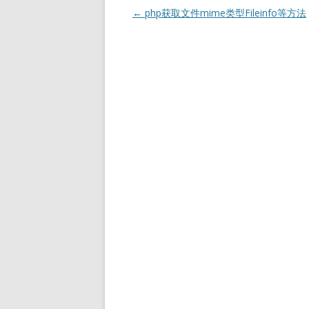
文
←
php获取文件mime类型Fileinfo等方法
章
导
航