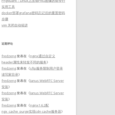
Pngquant：Linux上压缩PNG图像的命令行
实用工具
docker部署grafana密码忘记后的重置密码
步骤
vim 关闭自动缩进
近期评论
fredzeng
发表在《
nginx通过自定义
header属性来转发不同的服务
》
fredzeng
发表在《
sftp服务限制用户登录
读写家目录
》
fredzeng
发表在《
Janus WebRTC Server
安装
》
fredzeng
发表在《
Janus WebRTC Server
安装
》
fredzeng
发表在《
nginx1.6.2配
ngx_cache_purge实现cdn cache服务器
》