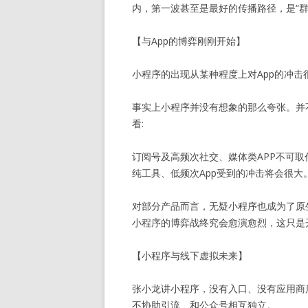
内，第一波甚至是最好的传播路径，是“群
【与App的博弈刚刚开始】
小程序的出现从某种程度上对App的冲击
事实上小程序并没有想象的那么夸张。并
看:
订阅号及高频次社交、媒体类APP不可取
纯工具、低频次App受到的冲击将会很大
对部分产品而言，无疑小程序也成为了原生
小程序的博弈战终究会愈演愈烈，这只是
【小程序与线下虚拟未来】
张小龙讲小程序，没有入口、没有应用商
不协助引流、和公众号相互独立。