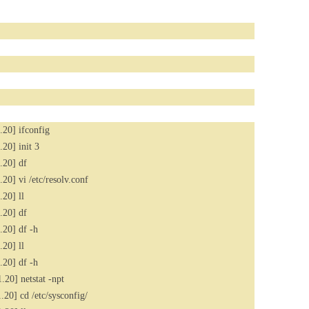
20] ifconfig
20] init 3
.20] df
0] vi /etc/resolv.conf
20] ll
.20] df
20] df -h
20] ll
20] df -h
20] netstat -npt
0] cd /etc/sysconfig/