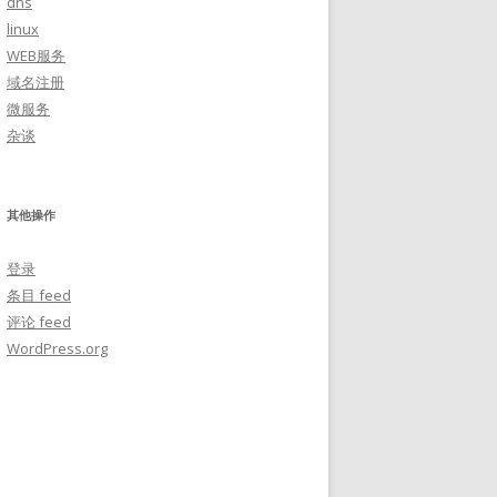
dns
linux
WEB服务
域名注册
微服务
杂谈
其他操作
登录
条目 feed
评论 feed
WordPress.org