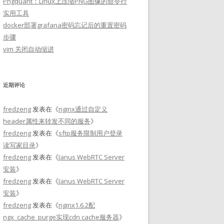
Pngquant：Linux上压缩PNG图像的命令行
实用工具
docker部署grafana密码忘记后的重置密码
步骤
vim 关闭自动缩进
近期评论
fredzeng
发表在《
nginx通过自定义
header属性来转发不同的服务
》
fredzeng
发表在《
sftp服务限制用户登录
读写家目录
》
fredzeng
发表在《
Janus WebRTC Server
安装
》
fredzeng
发表在《
Janus WebRTC Server
安装
》
fredzeng
发表在《
nginx1.6.2配
ngx_cache_purge实现cdn cache服务器
》