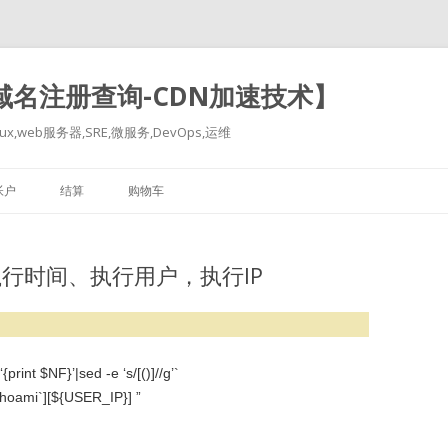
-域名注册查询-CDN加速技术】
x,web服务器,SRE,微服务,DevOps,运维
跳
至
帐户
结算
购物车
正
文
示命令执行时间、执行用户，执行IP
rint $NF}’|sed -e ‘s/[()]//g’`
oami`][${USER_IP}] ”