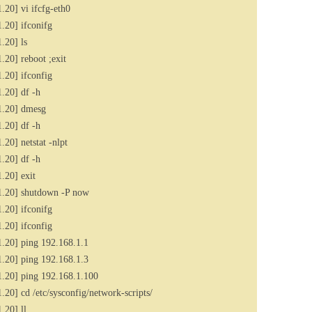
20] vi ifcfg-eth0
.20] ifconifg
.20] ls
20] reboot ;exit
.20] ifconfig
.20] df -h
1.20] dmesg
.20] df -h
0] netstat -nlpt
.20] df -h
.20] exit
.20] shutdown -P now
.20] ifconifg
.20] ifconfig
.20] ping 192.168.1.1
.20] ping 192.168.1.3
.20] ping 192.168.1.100
0] cd /etc/sysconfig/network-scripts/
.20] ll