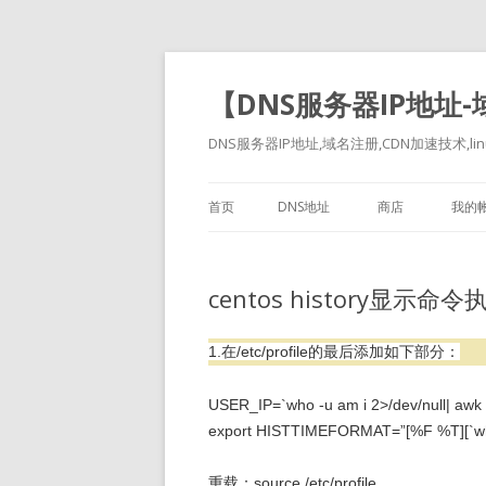
【DNS服务器IP地址
DNS服务器IP地址,域名注册,CDN加速技术,linu
首页
DNS地址
商店
我的
centos history显
1.在/etc/profile的最后添加如下部分：
USER_IP=`who -u am i 2>/dev/null| awk ‘{p
export HISTTIMEFORMAT=”[%F %T][`wh
重载：source /etc/profile