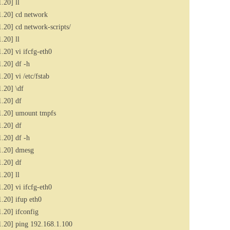
.20] ll
.20] cd network
20] cd network-scripts/
.20] ll
20] vi ifcfg-eth0
.20] df -h
20] vi /etc/fstab
.20] \df
.20] df
1.20] umount tmpfs
.20] df
.20] df -h
1.20] dmesg
.20] df
.20] ll
20] vi ifcfg-eth0
20] ifup eth0
.20] ifconfig
.20] ping 192.168.1.100