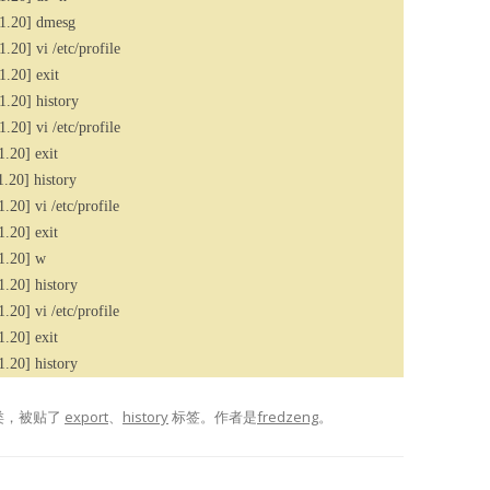
.1.20] dmesg
20] vi /etc/profile
.20] exit
1.20] history
20] vi /etc/profile
.20] exit
.20] history
20] vi /etc/profile
.20] exit
1.20] w
1.20] history
20] vi /etc/profile
.20] exit
1.20] history
类，被贴了
export
、
history
标签。
作者是
fredzeng
。