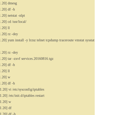
1.20] dmesg
.20] df -h
0] netstat -nlpt
0] cd /usr/local/
.20] ll
.20] rz -dey
] yum install -y lrzsz telnet tcpdump traceroute vmstat sysstat
.20] rz -dey
20] tar -zxvf services.20160816.tgz
.20] df -h
.20] ll
1.20] w
.20] df -h
0] vi /etc/sysconfig/iptables
] /etc/init.d/iptables restart
1.20] w
1.20] df
.20] df -h