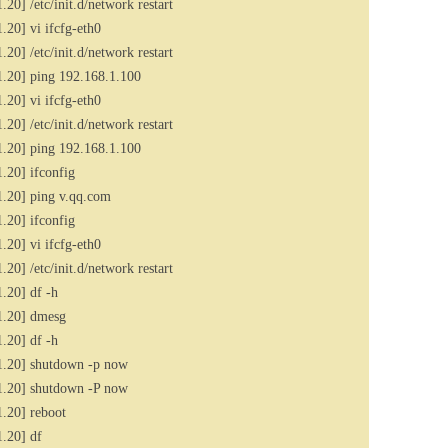
0] /etc/init.d/network restart
20] vi ifcfg-eth0
0] /etc/init.d/network restart
.20] ping 192.168.1.100
20] vi ifcfg-eth0
0] /etc/init.d/network restart
.20] ping 192.168.1.100
.20] ifconfig
.20] ping v.qq.com
.20] ifconfig
20] vi ifcfg-eth0
0] /etc/init.d/network restart
.20] df -h
1.20] dmesg
.20] df -h
.20] shutdown -p now
.20] shutdown -P now
.20] reboot
.20] df