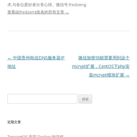
术,与各位爱好者分享心得。微信号:fredzeng
查看由fredzeng发表的所有文章
→
文
←
中国贵州电信DNS服务器IP
微信加密功能需要用到这个
章
地址​
mcrypt扩展，CentOS下php安
导
装mcrypt模块扩展
→
航
搜
索：
近期文章
TencentOS 安装 Docker 的流程