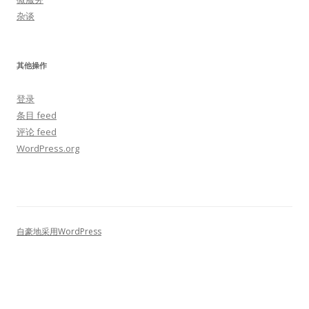
杂谈
其他操作
登录
条目 feed
评论 feed
WordPress.org
自豪地采用WordPress