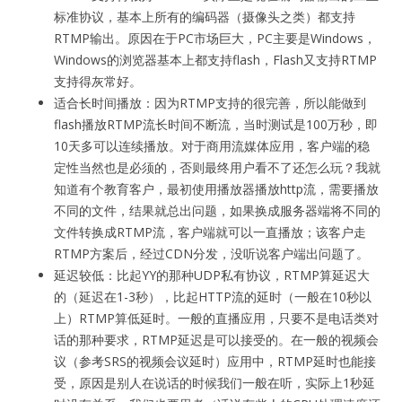
标准协议，基本上所有的编码器（摄像头之类）都支持
RTMP输出。原因在于PC市场巨大，PC主要是Windows，
Windows的浏览器基本上都支持flash，Flash又支持RTMP
支持得灰常好。
适合长时间播放：因为RTMP支持的很完善，所以能做到
flash播放RTMP流长时间不断流，当时测试是100万秒，即
10天多可以连续播放。对于商用流媒体应用，客户端的稳
定性当然也是必须的，否则最终用户看不了还怎么玩？我就
知道有个教育客户，最初使用播放器播放http流，需要播放
不同的文件，结果就总出问题，如果换成服务器端将不同的
文件转换成RTMP流，客户端就可以一直播放；该客户走
RTMP方案后，经过CDN分发，没听说客户端出问题了。
延迟较低：比起YY的那种UDP私有协议，RTMP算延迟大
的（延迟在1-3秒），比起HTTP流的延时（一般在10秒以
上）RTMP算低延时。一般的直播应用，只要不是电话类对
话的那种要求，RTMP延迟是可以接受的。在一般的视频会
议（参考SRS的视频会议延时）应用中，RTMP延时也能接
受，原因是别人在说话的时候我们一般在听，实际上1秒延