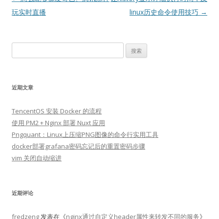
章
玩实时直播
linux历史命令使用技巧
→
导
航
搜
索：
近期文章
TencentOS 安装 Docker 的流程
使用 PM2 + Nginx 部署 Nuxt 应用
Pngquant：Linux上压缩PNG图像的命令行实用工具
docker部署grafana密码忘记后的重置密码步骤
vim 关闭自动缩进
近期评论
fredzeng
发表在《
nginx通过自定义header属性来转发不同的服务
》