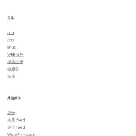
分类
cdn
dns
linux
WEB服务
域名注册
微服务
杂谈
其他操作
登录
条目 feed
评论 feed
WordPress.org