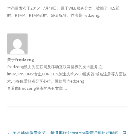
本条目发布于
2015年7月19日
。属于
WEB服务
分类，被贴了
HLS延
时
、
RTMP
、
RTMP延时
、
SRS
标签。
作者是
fredzeng
。
关于fredzeng
fredzeng致力为互联网及移动互联网世界的技术服务,在
linux,DNS,DNS地址,CDN,CDN加速技术,WEB服务器,域名注册等方面技
术,与各位爱好者分享心得。微信号:fredzeng
查看由fredzeng发表的所有文章
→
文
←
怎么能够像爱奇艺、腾讯那样
让history显示详细执行时间，及