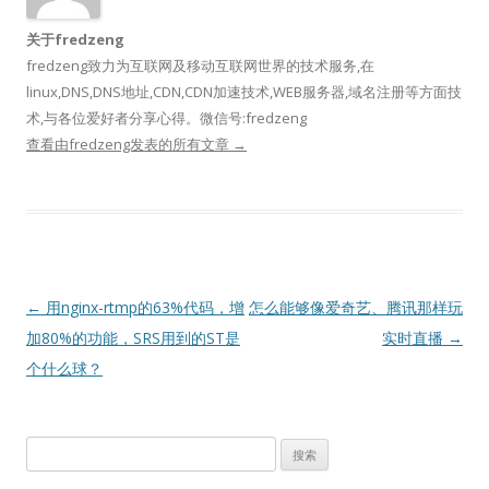
关于fredzeng
fredzeng致力为互联网及移动互联网世界的技术服务,在
linux,DNS,DNS地址,CDN,CDN加速技术,WEB服务器,域名注册等方面技
术,与各位爱好者分享心得。微信号:fredzeng
查看由fredzeng发表的所有文章
→
文
←
用nginx-rtmp的63%代码，增
怎么能够像爱奇艺、腾讯那样玩
章
加80%的功能，SRS用到的ST是
实时直播
→
导
个什么球？
航
搜
索：