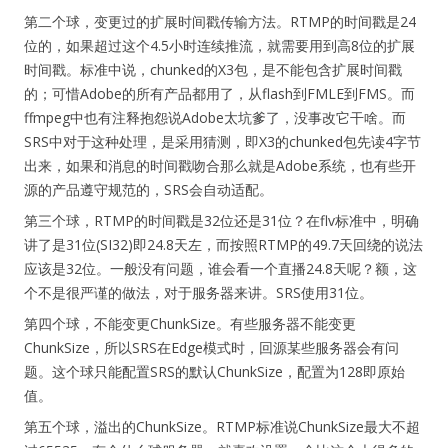
第二个球，变更过的扩展时间戳传输方法。RTMP的时间戳是24
位的，如果超过这个4.5小时连续推流，就需要用到高8位的扩展
时间戳。标准中说，chunked的X3包，是不能包含扩展时间戳
的；可惜Adobe的所有产品都用了，从flash到FMLE到FMS。而
ffmpeg中也有注释抱怨说Adobe太坑爹了，没事改它干啥。而
SRS中对于这种处理，是采用猜测，即X3的chunked包先读4字节
出来，如果和消息的时间戳吻合那么就是Adobe系统，也有些开
源的产品遵守规范的，SRS会自动适配。
第三个球，RTMP的时间戳是32位还是31位？在flv标准中，明确
讲了是31位(SI32)即24.8天左，而按照RTMP的49.7天回绕的说法
应该是32位。一般没有问题，谁会看一个直播24.8天呢？额，这
个不是很严谨的做法，对于服务器来讲。SRS使用31位。
第四个球，不能变更ChunkSize。有些服务器不能变更
ChunkSize，所以SRS在Edge模式时，回源某些服务器会有问
题。这个球只能配置SRS的默认ChunkSize，配置为128即原始
值。
第五个球，溢出的ChunkSize。RTMP标准说ChunkSize最大不超