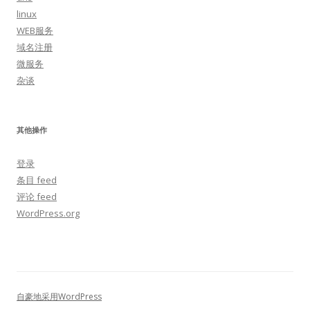
linux
WEB服务
域名注册
微服务
杂谈
其他操作
登录
条目 feed
评论 feed
WordPress.org
自豪地采用WordPress