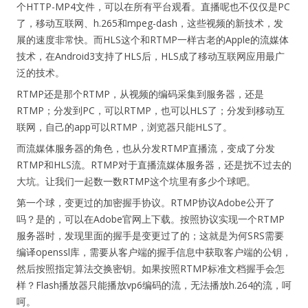
个HTTP-MP4文件，可以在所有平台观看。直播呢也不仅仅是PC
了，移动互联网、h.265和mpeg-dash，这些视频的新技术，发
展的速度非常快。而HLS这个和RTMP一样古老的Apple的流媒体
技术，在Android3支持了HLS后，HLS成了移动互联网应用最广
泛的技术。
RTMP还是那个RTMP，从视频的编码采集到服务器，还是
RTMP；分发到PC，可以RTMP，也可以HLS了；分发到移动互
联网，自己的app可以RTMP，浏览器只能HLS了。
而流媒体服务器的角色，也从分发RTMP直播流，变成了分发
RTMP和HLS流。RTMP对于直播流媒体服务器，还是扰不过去的
大坑。让我们一起数一数RTMP这个坑里有多少个球吧。
第一个球，变更过的加密握手协议。RTMP协议Adobe公开了
吗？是的，可以在Adobe官网上下载。按照协议实现一个RTMP
服务器时，发现里面的握手是变更过了的；这就是为何SRS需要
编译openssl库，需要从客户端的握手信息中获取客户端的公钥，
然后按照指定算法交换密钥。如果按照RTMP标准文档握手会怎
样？Flash播放器只能播放vp6编码的流，无法播放h.264的流，呵
呵。