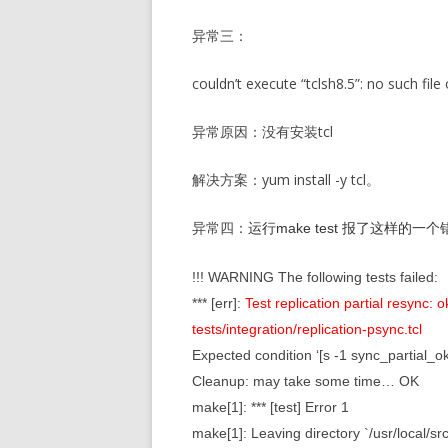
异常三：
couldn’t execute “tclsh8.5”: no such file 
异常原因：没有安装tcl
解决方案：yum install -y tcl。
异常四：
运行make test 报了这样的一
!!! WARNING The following tests failed:
*** [err]:
Test replication partial resync: 
tests/integration/replication-psync.tcl
Expected condition ‘[s -1 sync_partial_ok]
Cleanup: may take some time… OK
make[1]: *** [test] Error 1
make[1]: Leaving directory `/usr/local/src