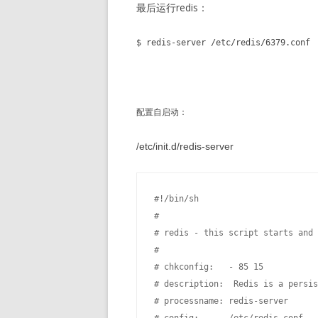
最后运行redis：
$ redis-server /etc/redis/6379.conf
配置自启动：
/etc/init.d/redis-server
#!/bin/sh

#

# redis - this script starts and 
#

# chkconfig:   - 85 15

# description:  Redis is a persis
# processname: redis-server
