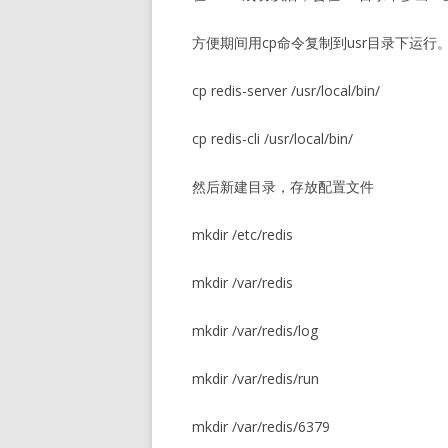
方便期间用cp命令复制到usr目录下运行
cp redis-server /usr/local/bin/
cp redis-cli /usr/local/bin/
然后新建目录，存放配置文件
mkdir /etc/redis
mkdir /var/redis
mkdir /var/redis/log
mkdir /var/redis/run
mkdir /var/redis/6379