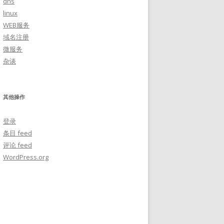
dns
linux
WEB服务
域名注册
微服务
杂谈
其他操作
登录
条目 feed
评论 feed
WordPress.org