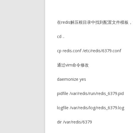
在redis解压根目录中找到配置文件模板
cd ..
cp redis.conf /etc/redis/6379.conf
通过vim命令修改
daemonize yes
pidfile /var/redis/run/redis_6379.pid
logfile /var/redis/log/redis_6379.log
dir /var/redis/6379