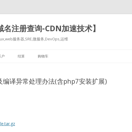
-域名注册查询-CDN加速技术】
x,web服务器,SRE,微服务,DevOps,运维
跳
至
帐户
结算
购物车
正
文
edis及编译异常处理办法(含php7安装扩展)
le.tar.gz