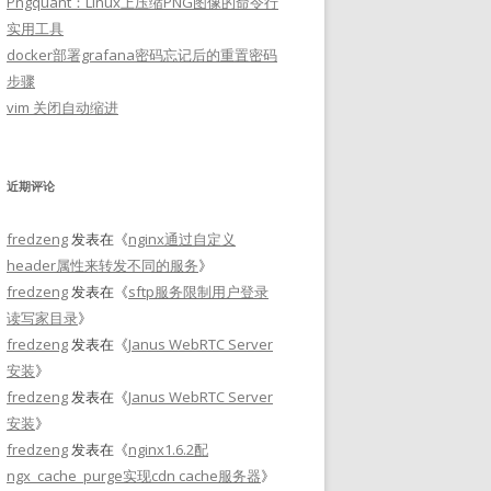
Pngquant：Linux上压缩PNG图像的命令行
实用工具
docker部署grafana密码忘记后的重置密码
步骤
vim 关闭自动缩进
近期评论
fredzeng
发表在《
nginx通过自定义
header属性来转发不同的服务
》
fredzeng
发表在《
sftp服务限制用户登录
读写家目录
》
fredzeng
发表在《
Janus WebRTC Server
安装
》
fredzeng
发表在《
Janus WebRTC Server
安装
》
fredzeng
发表在《
nginx1.6.2配
ngx_cache_purge实现cdn cache服务器
》