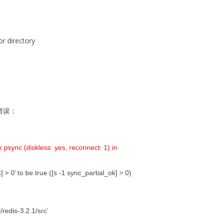
or directory
个错误：
ok psync (diskless: yes, reconnect: 1) in
 > 0’ to be true ([s -1 sync_partial_ok] > 0)
/redis-3.2.1/src’