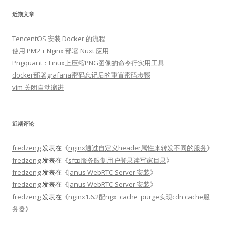
近期文章
TencentOS 安装 Docker 的流程
使用 PM2 + Nginx 部署 Nuxt 应用
Pngquant：Linux上压缩PNG图像的命令行实用工具
docker部署grafana密码忘记后的重置密码步骤
vim 关闭自动缩进
近期评论
fredzeng
发表在《
nginx通过自定义header属性来转发不同的服务
》
fredzeng
发表在《
sftp服务限制用户登录读写家目录
》
fredzeng
发表在《
Janus WebRTC Server 安装
》
fredzeng
发表在《
Janus WebRTC Server 安装
》
fredzeng
发表在《
nginx1.6.2配ngx_cache_purge实现cdn cache服
务器
》