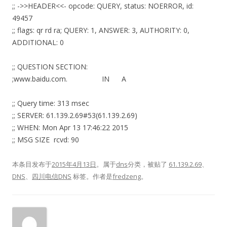
;; ->>HEADER<<- opcode: QUERY, status: NOERROR, id:
49457
;; flags: qr rd ra; QUERY: 1, ANSWER: 3, AUTHORITY: 0,
ADDITIONAL: 0
;; QUESTION SECTION:
;www.baidu.com. IN A
;; Query time: 313 msec
;; SERVER: 61.139.2.69#53(61.139.2.69)
;; WHEN: Mon Apr 13 17:46:22 2015
;; MSG SIZE rcvd: 90
本条目发布于
2015年4月13日
。属于
dns
分类，被贴了
61.139.2.69
、
DNS
、
四川电信DNS
标签。
作者是
fredzeng
。