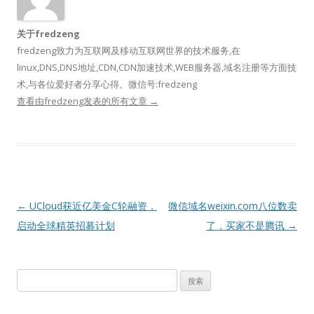
关于fredzeng
fredzeng致力为互联网及移动互联网世界的技术服务,在
linux,DNS,DNS地址,CDN,CDN加速技术,WEB服务器,域名注册等方面技
术,与各位爱好者分享心得。微信号:fredzeng
查看由fredzeng发表的所有文章
→
文
←
UCloud获近亿美金C轮融资，
微信域名weixin.com八位数卖
章
启动全球精英招募计划
了，买家不是腾讯
→
导
航
搜
索：