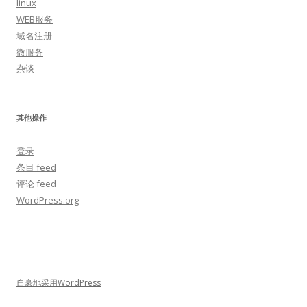
linux
WEB服务
域名注册
微服务
杂谈
其他操作
登录
条目 feed
评论 feed
WordPress.org
自豪地采用WordPress