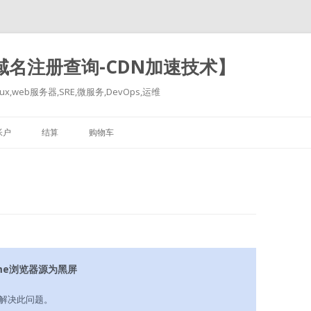
-域名注册查询-CDN加速技术】
x,web服务器,SRE,微服务,DevOps,运维
跳
至
帐户
结算
购物车
正
文
me浏览器源为黑屏
解决此问题。