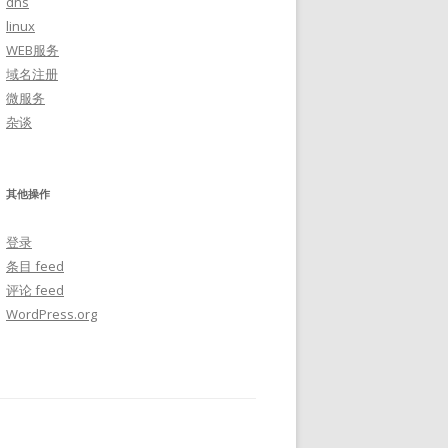
dns
linux
WEB服务
域名注册
微服务
杂谈
其他操作
登录
条目 feed
评论 feed
WordPress.org