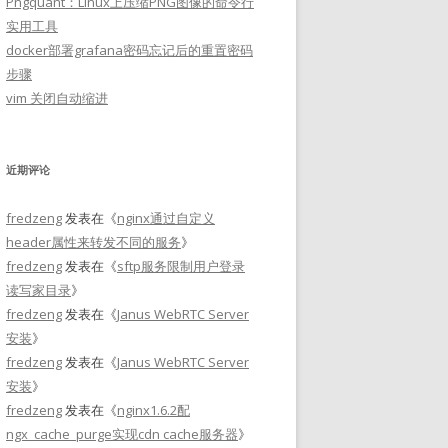
Pngquant：Linux上压缩PNG图像的命令行
实用工具
docker部署grafana密码忘记后的重置密码
步骤
vim 关闭自动缩进
近期评论
fredzeng
发表在《
nginx通过自定义
header属性来转发不同的服务
》
fredzeng
发表在《
sftp服务限制用户登录
读写家目录
》
fredzeng
发表在《
Janus WebRTC Server
安装
》
fredzeng
发表在《
Janus WebRTC Server
安装
》
fredzeng
发表在《
nginx1.6.2配
ngx_cache_purge实现cdn cache服务器
》