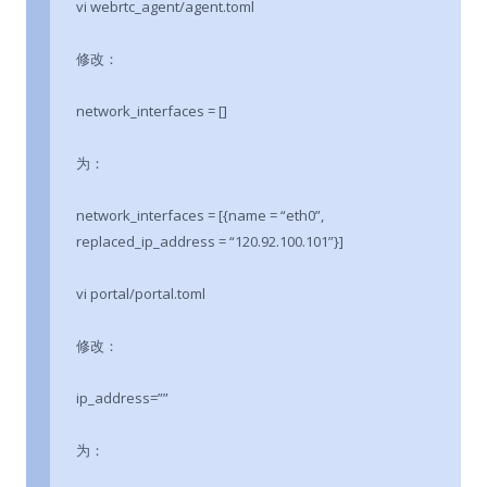
vi webrtc_agent/agent.toml
修改：
network_interfaces = []
为：
network_interfaces = [{name = “eth0”,
replaced_ip_address = “120.92.100.101”}]
vi portal/portal.toml
修改：
ip_address=””
为：