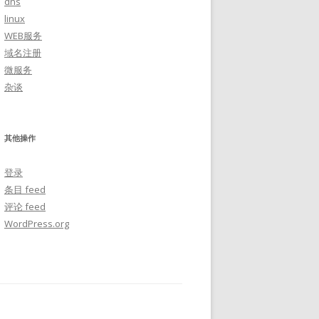
dns
linux
WEB服务
域名注册
微服务
杂谈
其他操作
登录
条目 feed
评论 feed
WordPress.org