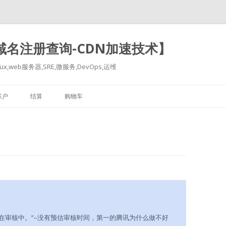
-域名注册查询-CDN加速技术】
x,web服务器,SRE,微服务,DevOps,运维
跳
至
帐户
结算
购物车
正
文
正在审核中。”–没有预估审核时间，第一的腾讯为什么做不好