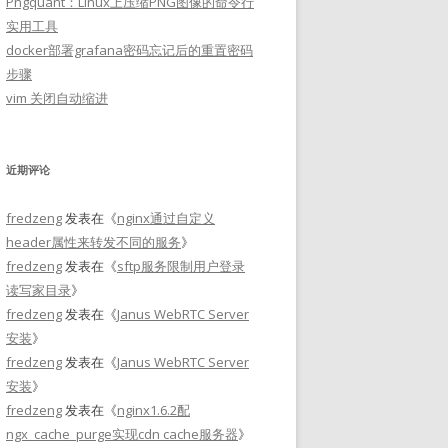
Pngquant：Linux上压缩PNG图像的命令行
实用工具
docker部署grafana密码忘记后的重置密码
步骤
vim 关闭自动缩进
近期评论
fredzeng
发表在《
nginx通过自定义
header属性来转发不同的服务
》
fredzeng
发表在《
sftp服务限制用户登录
读写家目录
》
fredzeng
发表在《
Janus WebRTC Server
安装
》
fredzeng
发表在《
Janus WebRTC Server
安装
》
fredzeng
发表在《
nginx1.6.2配
ngx_cache_purge实现cdn cache服务器
》